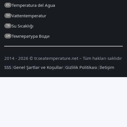
Temperatura del Agua
ES
Vattentemperatur
SV
Su Sıcaklığı
TR
Температура Води
UK
2014 - 2026 © tr.seatemperature.net – Tüm hakları saklıdır
SSS
|
Genel Şartlar ve Koşullar
|
Gizlilik Politikası
|
İletişim