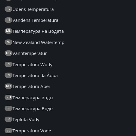
Ūdens Temperatūra
LV
Vandens Temperatūra
LT
Температура на Водата
MK
New Zealand Watertemp
NZ
Vanntemperatur
NO
Temperatura Wody
PL
Temperatura da Água
PT
Temperatura Apei
RO
Температура воды
RU
Температура Воде
SR
Teplota Vody
SK
Temperatura Vode
SL