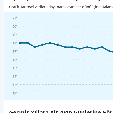
Grafik, tarihsel verilere dayanarak ayın her günü için ortalam
21°
20°
19°
18°
17°
16°
15°
14°
13°
12°
Geçmiş Yıllara Ait Ayın Günlerine Gör