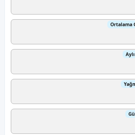
Ortalama 
Aylı
Yağm
Gü