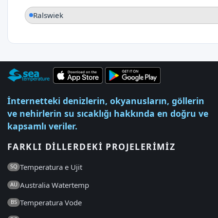
Ralswiek
İnternetteki denizlerin, okyanusların, göllerin
ve nehirlerin su sıcaklığı hakkında en doğru ve
kapsamlı veriler.
FARKLI DILLERDEKI PROJELERIMIZ
Temperatura e Ujit
SQ
Australia Watertemp
AU
Temperatura Vode
BS