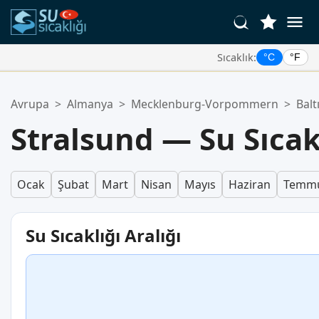
Sıcaklık:
°C
°F
Favori Konumlarınız:
Avrupa
>
Almanya
>
Mecklenburg-Vorpommern
>
Balt
Favoriler listeniz boş.
Stralsund — Su Sıcak
Ocak
Şubat
Mart
Nisan
Mayıs
Haziran
Temm
Su Sıcaklığı Aralığı