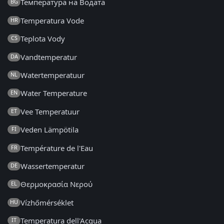
Температура на Водата
BG
Temperatura Vode
HR
Teplota Vody
CS
Vandtemperatur
DA
Watertemperatuur
NL
Water Temperature
EN
Vee Temperatuur
ET
Veden Lämpötila
FI
Température de l'Eau
FR
Wassertemperatur
DE
Θερμοκρασία Νερού
EL
Vízhőmérséklet
HU
Temperatura dell'Acqua
IT