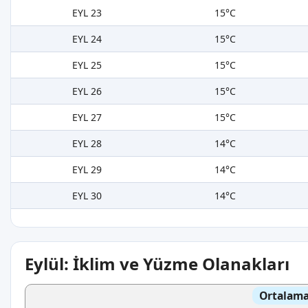
EYL 23
15°C
EYL 24
15°C
EYL 25
15°C
EYL 26
15°C
EYL 27
15°C
EYL 28
14°C
EYL 29
14°C
EYL 30
14°C
Eylül: İklim ve Yüzme Olanakları
Ortalama