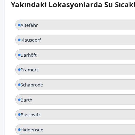
Yakındaki Lokasyonlarda Su Sıcakl
Altefähr
Klausdorf
Barhöft
Pramort
Schaprode
Barth
Buschvitz
Hiddensee