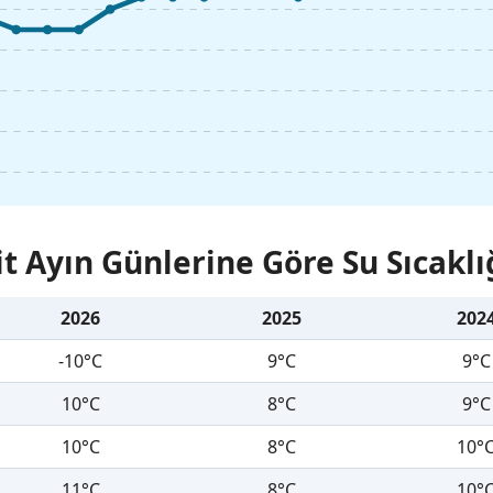
it Ayın Günlerine Göre Su Sıcaklı
2026
2025
202
-10°C
9°C
9°C
10°C
8°C
9°C
10°C
8°C
10°
11°C
8°C
10°