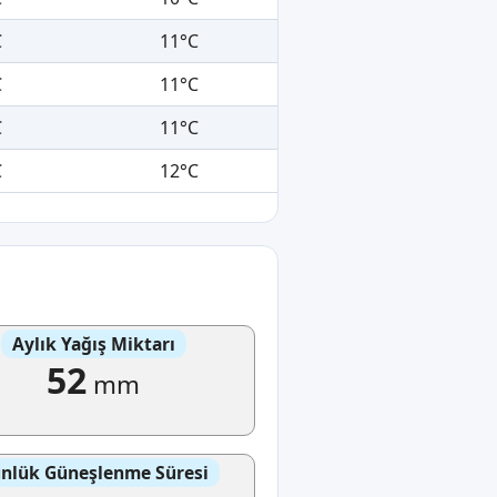
C
11°C
C
11°C
C
11°C
C
12°C
Aylık Yağış Miktarı
52
mm
nlük Güneşlenme Süresi