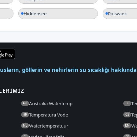
Hiddensee
Ralswiek
usların, göllerin ve nehirlerin su sıcaklığı hakkında
LERIMIZ
Australia Watertemp
Te
AU
BS
Temperatura Vode
Te
HR
CS
Watertemperatuur
Wa
NL
EN
Veden Lämpötila
Te
FI
FR