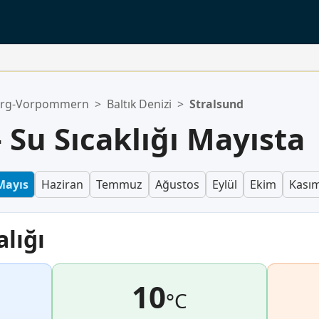
urg-Vorpommern
>
Baltık Denizi
>
Stralsund
 Su Sıcaklığı Mayısta
Mayıs
Haziran
Temmuz
Ağustos
Eylül
Ekim
Kası
alığı
10
°C