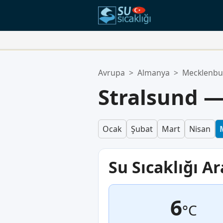
Favori Konumlarınız:
Avrupa
>
Almanya
>
Mecklenb
Favoriler listeniz boş.
Stralsund —
Ocak
Şubat
Mart
Nisan
Su Sıcaklığı Ar
6
°C