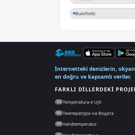
Buschvitz
İnternetteki denizlerin, okyan
en doğru ve kapsamlı veriler.
FARKLI DILLERDEKI PROJE
Temperatura e Ujit
SQ
Температура на Водата
BG
Vandtemperatur
DA
Vee Temperatuur
ET