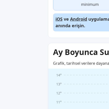
minimum
iOS
ve
Android
uygulamal
anında erişin.
Ay Boyunca Su 
Grafik, tarihsel verilere dayan
14°
13°
12°
11°