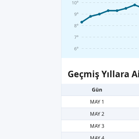
10°
9°
8°
7°
6°
Geçmiş Yıllara A
Gün
MAY 1
MAY 2
MAY 3
MAY 4