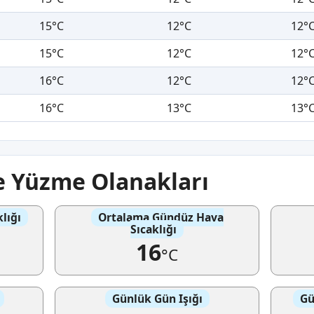
15°C
12°C
12°
15°C
12°C
12°
16°C
12°C
12°
16°C
13°C
13°
ve Yüzme Olanakları
lığı
Ortalama Gündüz Hava
Sıcaklığı
16
°C
Günlük Gün Işığı
Gü