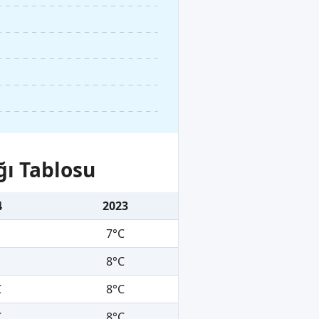
ğı Tablosu
4
2023
7°C
8°C
C
8°C
C
8°C