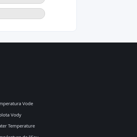
mperatura Vode
plota Vody
ter Temperature
mpérature de l'Eau