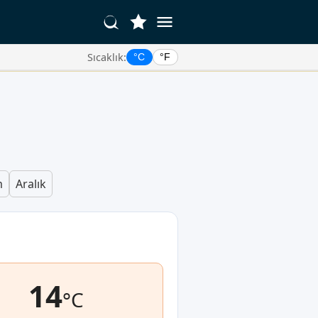
Sıcaklık:
°C
°F
m
Aralık
14
°C