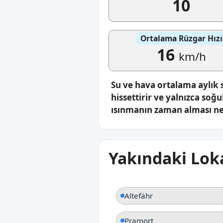
10
Ortalama Rüzgar Hızı
16
km/h
Su ve hava ortalama aylık 
hissettirir ve yalnızca soğu
ısınmanın zaman alması ned
Yakındaki Loka
Altefähr
Pramort