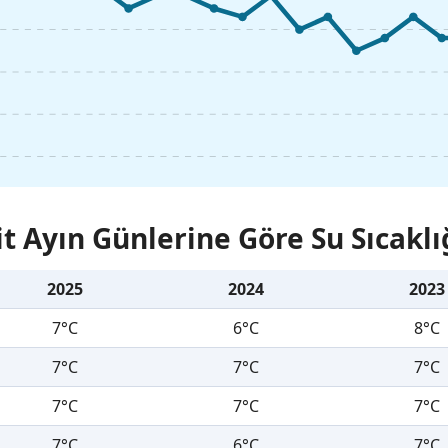
it Ayın Günlerine Göre Su Sıcaklı
2025
2024
2023
7°C
6°C
8°C
7°C
7°C
7°C
7°C
7°C
7°C
7°C
6°C
7°C