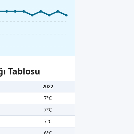
ğı Tablosu
2022
7°C
7°C
7°C
6°C