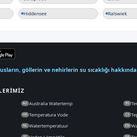
Hiddensee
Ralswiek
usların, göllerin ve nehirlerin su sıcaklığı hakkında
LERIMIZ
Australia Watertemp
Te
AU
BS
Temperatura Vode
Te
HR
CS
Watertemperatuur
Wa
NL
EN
Veden Lämpötila
Te
FI
FR