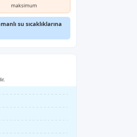
maksimum
anlı su sıcaklıklarına
ir.