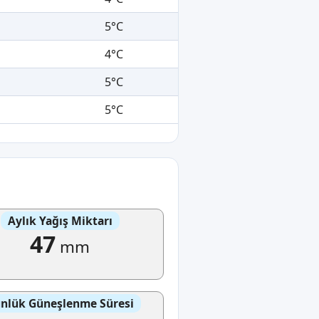
5°C
4°C
5°C
5°C
Aylık Yağış Miktarı
47
mm
nlük Güneşlenme Süresi