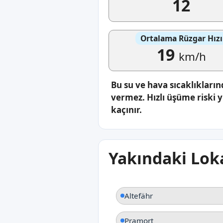
12
Ortalama Rüzgar Hızı
19
km/h
Bu su ve hava sıcaklıkların
vermez. Hızlı üşüme riski
kaçınır.
Yakındaki Loka
Altefähr
Pramort