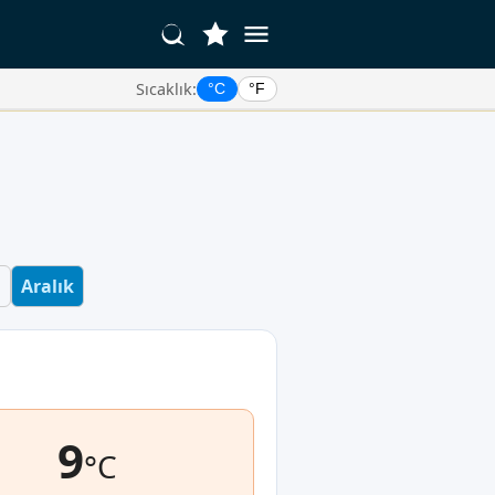
Sıcaklık:
°C
°F
m
Aralık
9
°C