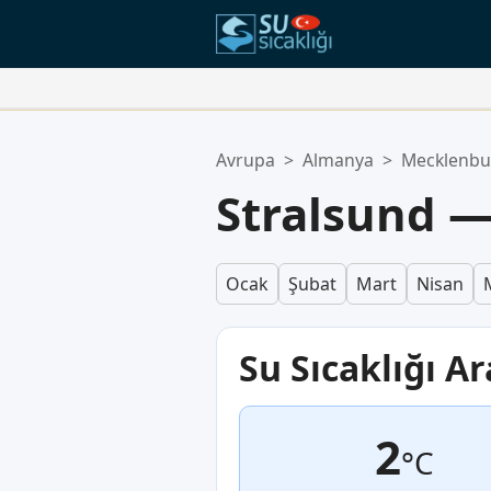
Favori Konumlarınız:
Avrupa
>
Almanya
>
Mecklenb
Favoriler listeniz boş.
Stralsund — 
Ocak
Şubat
Mart
Nisan
Su Sıcaklığı Ar
2
°C