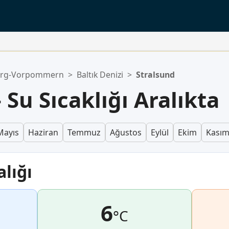
urg-Vorpommern
>
Baltık Denizi
>
Stralsund
Su Sıcaklığı Aralıkta
Mayıs
Haziran
Temmuz
Ağustos
Eylül
Ekim
Kası
alığı
6
°C