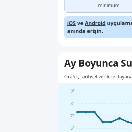
minimum
iOS
ve
Android
uygulamal
anında erişin.
Ay Boyunca Su 
Grafik, tarihsel verilere dayan
9°
8°
7°
6°