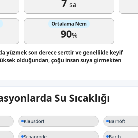
7
sa
Ortalama Nem
90
%
da yüzmek son derece serttir ve genellikle keyif
 yüksek olduğundan, çoğu insan suya girmekten
syonlarda Su Sıcaklığı
Klausdorf
Barhöft
Schaprode
Barth