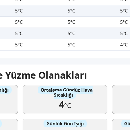
5°C
5°C
5°C
5°C
5°C
5°C
5°C
5°C
5°C
5°C
5°C
4°C
ve Yüzme Olanakları
lığı
Ortalama Gündüz Hava
Sıcaklığı
4
°C
Günlük Gün Işığı
Gü