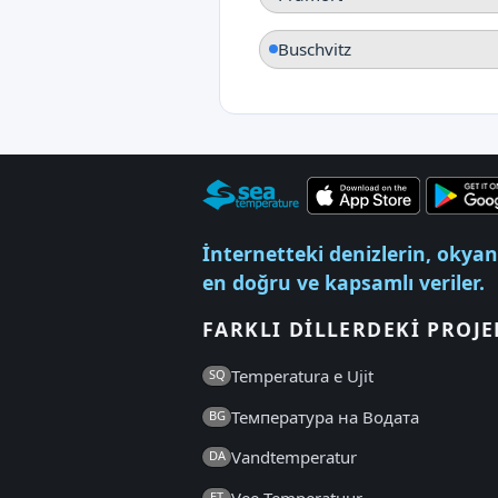
Buschvitz
İnternetteki denizlerin, okyan
en doğru ve kapsamlı veriler.
FARKLI DILLERDEKI PROJE
Temperatura e Ujit
SQ
Температура на Водата
BG
Vandtemperatur
DA
Vee Temperatuur
ET