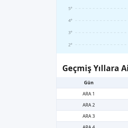
5°
4°
3°
2°
Geçmiş Yıllara A
Gün
ARA 1
ARA 2
ARA 3
ARA 4