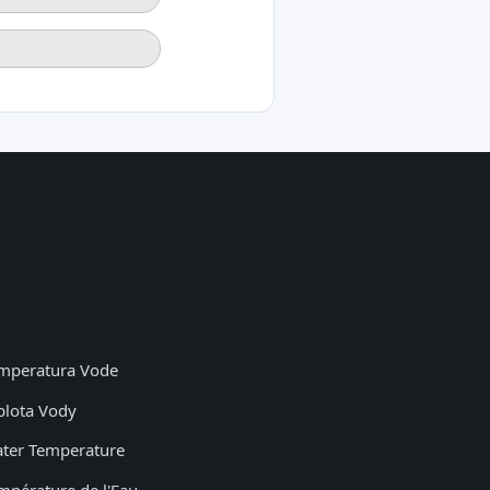
mperatura Vode
plota Vody
ter Temperature
mpérature de l'Eau