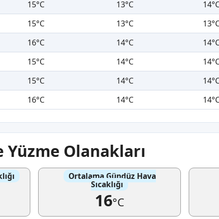
15°C
13°C
14°
15°C
13°C
13°
16°C
14°C
14°
15°C
14°C
14°
15°C
14°C
14°
16°C
14°C
14°
ve Yüzme Olanakları
lığı
Ortalama Gündüz Hava
Sıcaklığı
16
°C