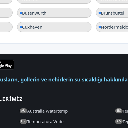
Busenwurth
Brunsbüttel
Cuxhaven
Nordermeldo
usların, göllerin ve nehirlerin su sıcaklığı hakkında
LERIMIZ
Australia Watertemp
Te
AU
BS
Temperatura Vode
Te
HR
CS