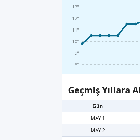
13°
12°
11°
10°
9°
8°
Geçmiş Yıllara A
Gün
MAY 1
MAY 2