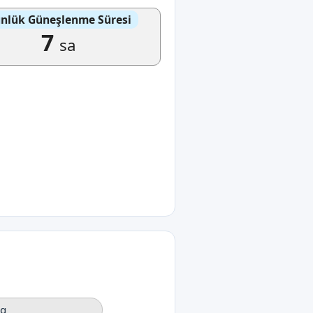
nlük Güneşlenme Süresi
7
sa
og