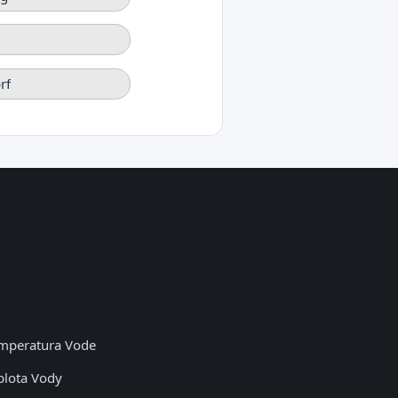
rf
mperatura Vode
plota Vody