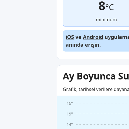
8
°C
minimum
iOS
ve
Android
uygulamal
anında erişin.
Ay Boyunca Su 
Grafik, tarihsel verilere dayan
16°
15°
14°