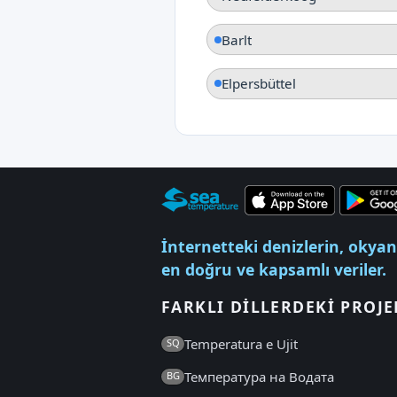
Barlt
Elpersbüttel
İnternetteki denizlerin, okyan
en doğru ve kapsamlı veriler.
FARKLI DILLERDEKI PROJE
Temperatura e Ujit
SQ
Температура на Водата
BG