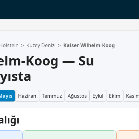
Holstein
>
Kuzey Denizi
>
Kaiser-Wilhelm-Koog
helm-Koog — Su
yısta
Mayıs
Haziran
Temmuz
Ağustos
Eylül
Ekim
Kası
alığı