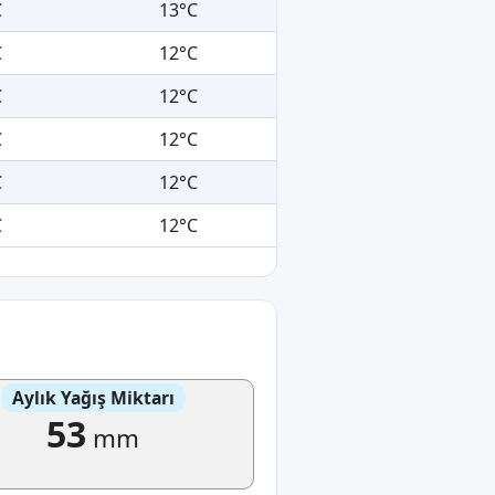
C
13°C
C
12°C
C
12°C
C
12°C
C
12°C
C
12°C
Aylık Yağış Miktarı
53
mm