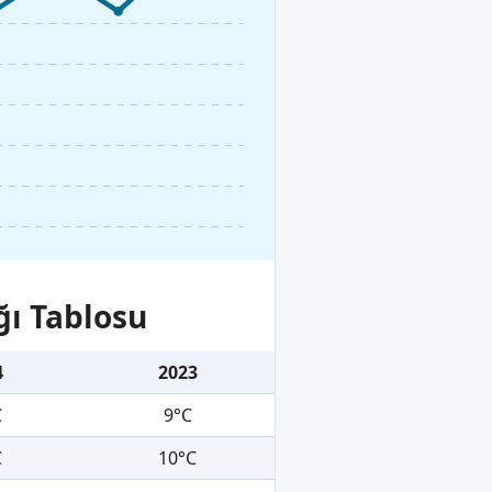
ğı Tablosu
4
2023
C
9°C
C
10°C