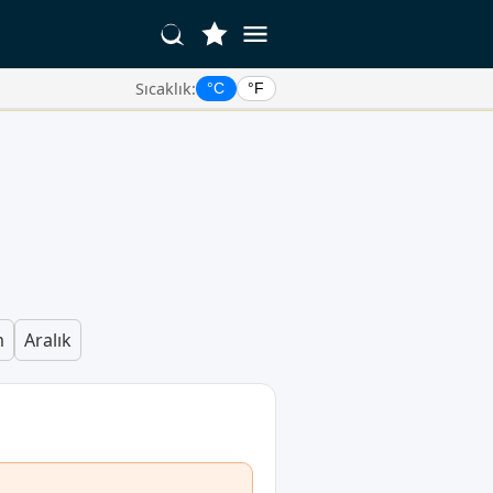
Sıcaklık:
°C
°F
m
Aralık