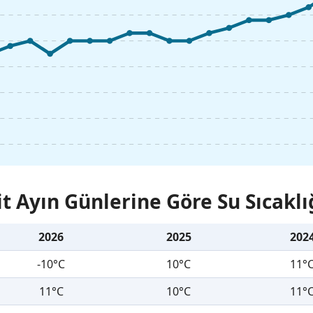
it Ayın Günlerine Göre Su Sıcaklı
2026
2025
202
-10°C
10°C
11°
11°C
10°C
11°