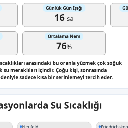
Günlük Gün Işığı
Gü
16
sa
Ortalama Nem
76
%
sıcaklıkları arasındaki bu oranla yüzmek çok soğuk
k su meraklıları içindir. Çoğu kişi, sonrasında
eniyle sadece kısa bir serinlemeyi tercih eder.
syonlarda Su Sıcaklığı
Neufeld
Friedrichsko