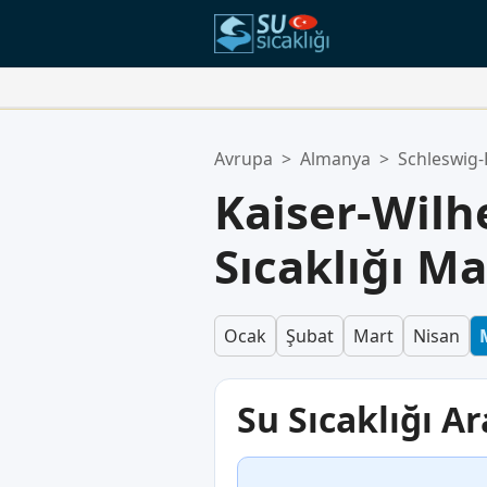
Favori Konumlarınız:
Avrupa
>
Almanya
>
Schleswig-
Favoriler listeniz boş.
Kaiser-Wil
Sıcaklığı Ma
Ocak
Şubat
Mart
Nisan
Su Sıcaklığı Ar