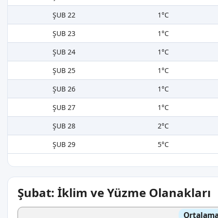
ŞUB 22
1°C
ŞUB 23
1°C
ŞUB 24
1°C
ŞUB 25
1°C
ŞUB 26
1°C
ŞUB 27
1°C
ŞUB 28
2°C
ŞUB 29
5°C
Şubat: İklim ve Yüzme Olanakları
Ortalama