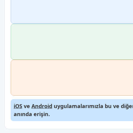
iOS
ve
Android
uygulamalarımızla bu ve diğer
anında erişin.