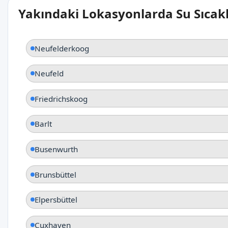
Yakındaki Lokasyonlarda Su Sıcakl
Neufelderkoog
Neufeld
Friedrichskoog
Barlt
Busenwurth
Brunsbüttel
Elpersbüttel
Cuxhaven