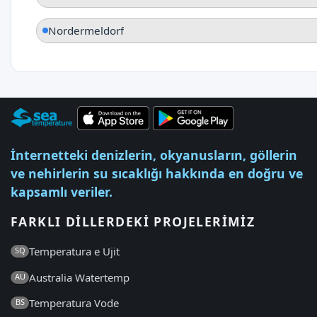
Nordermeldorf
İnternetteki denizlerin, okyanusların, göllerin
ve nehirlerin su sıcaklığı hakkında en doğru ve
kapsamlı veriler.
FARKLI DILLERDEKI PROJELERIMIZ
Temperatura e Ujit
SQ
Australia Watertemp
AU
Temperatura Vode
BS