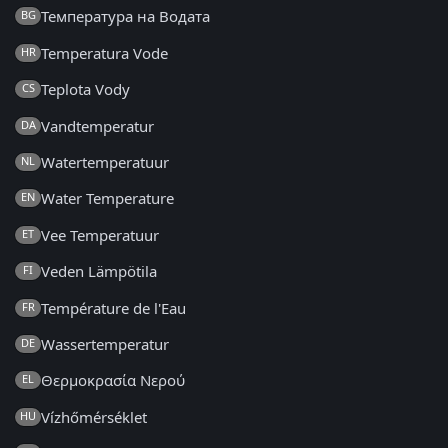
Температура на Водата
BG
Temperatura Vode
HR
Teplota Vody
CS
Vandtemperatur
DA
Watertemperatuur
NL
Water Temperature
EN
Vee Temperatuur
ET
Veden Lämpötila
FI
Température de l'Eau
FR
Wassertemperatur
DE
Θερμοκρασία Νερού
EL
Vízhőmérséklet
HU