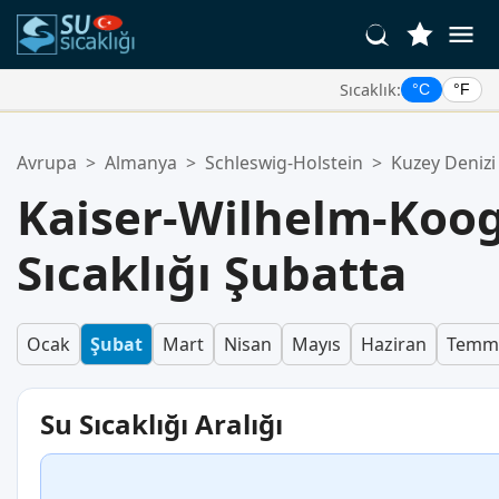
Sıcaklık:
°C
°F
Favori Konumlarınız:
Avrupa
>
Almanya
>
Schleswig-Holstein
>
Kuzey Denizi
Favoriler listeniz boş.
Kaiser-Wilhelm-Koo
Sıcaklığı Şubatta
Ocak
Şubat
Mart
Nisan
Mayıs
Haziran
Temm
Su Sıcaklığı Aralığı