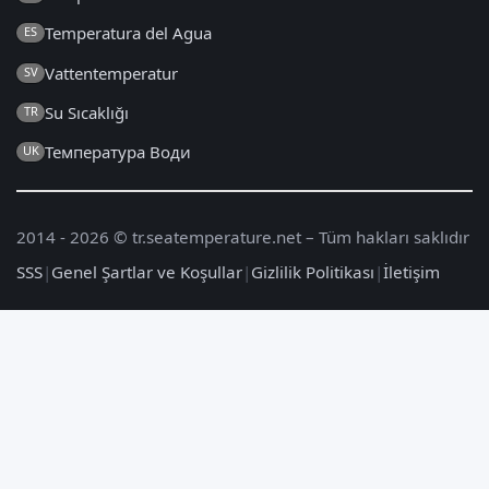
Temperatura del Agua
ES
Vattentemperatur
SV
Su Sıcaklığı
TR
Температура Води
UK
2014 - 2026 © tr.seatemperature.net – Tüm hakları saklıdır
SSS
|
Genel Şartlar ve Koşullar
|
Gizlilik Politikası
|
İletişim