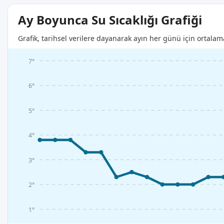
Ay Boyunca Su Sıcaklığı Grafiği
Grafik, tarihsel verilere dayanarak ayın her günü için ortalam
7°
6°
5°
4°
3°
2°
1°