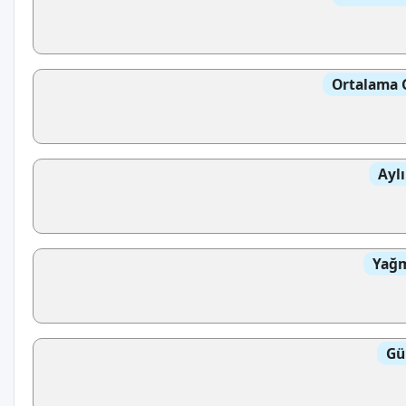
Ortalama 
Aylı
Yağm
Gü