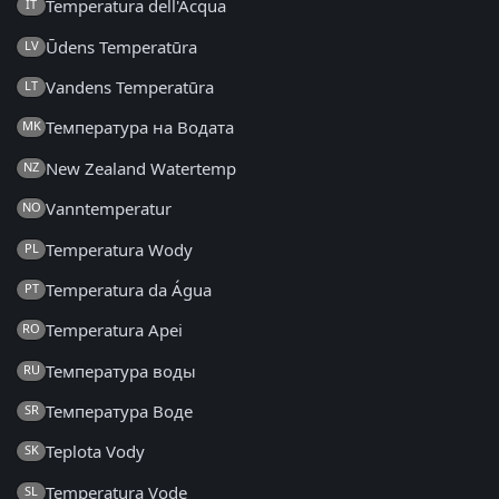
Temperatura dell'Acqua
IT
Ūdens Temperatūra
LV
Vandens Temperatūra
LT
Температура на Водата
MK
New Zealand Watertemp
NZ
Vanntemperatur
NO
Temperatura Wody
PL
Temperatura da Água
PT
Temperatura Apei
RO
Температура воды
RU
Температура Воде
SR
Teplota Vody
SK
Temperatura Vode
SL