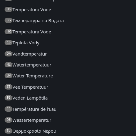
Temperatura Vode
BS
Температура на Водата
BG
Temperatura Vode
HR
Teplota Vody
CS
Vandtemperatur
DA
Watertemperatuur
NL
Water Temperature
EN
Vee Temperatuur
ET
Veden Lämpötila
FI
Température de l'Eau
FR
Wassertemperatur
DE
Θερμοκρασία Νερού
EL