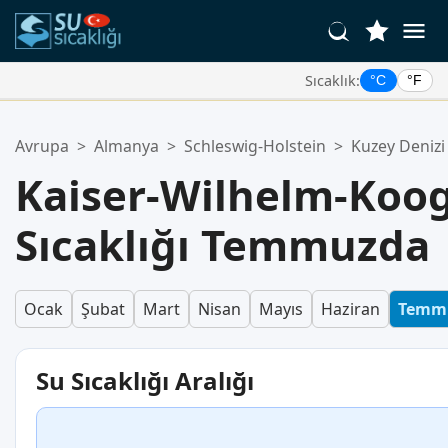
Sıcaklık:
°C
°F
Favori Konumlarınız:
Avrupa
>
Almanya
>
Schleswig-Holstein
>
Kuzey Denizi
Favoriler listeniz boş.
Kaiser-Wilhelm-Koo
Sıcaklığı Temmuzda
Ocak
Şubat
Mart
Nisan
Mayıs
Haziran
Temm
Su Sıcaklığı Aralığı