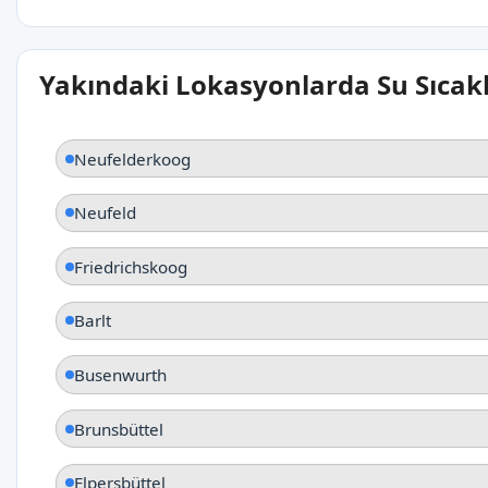
Yakındaki Lokasyonlarda Su Sıcakl
Neufelderkoog
Neufeld
Friedrichskoog
Barlt
Busenwurth
Brunsbüttel
Elpersbüttel