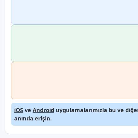
iOS
ve
Android
uygulamalarımızla bu ve diğer
anında erişin.