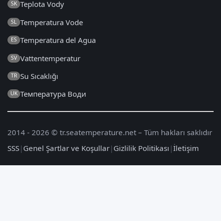
Teplota Vody
SK
Temperatura Vode
SL
Temperatura del Agua
ES
Vattentemperatur
SV
Su Sıcaklığı
TR
Температура Води
UK
2014 - 2026 © tr.seatemperature.net – Tüm hakları saklıdır
SSS
|
Genel Şartlar ve Koşullar
|
Gizlilik Politikası
|
İletişim