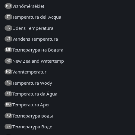
Vízhőmérséklet
HU
Temperatura dell'Acqua
IT
Ūdens Temperatūra
LV
Vandens Temperatūra
LT
Температура на Водата
MK
New Zealand Watertemp
NZ
Vanntemperatur
NO
Temperatura Wody
PL
Temperatura da Água
PT
Temperatura Apei
RO
Температура воды
RU
Температура Воде
SR