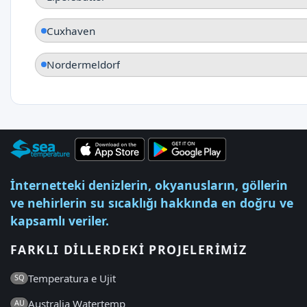
Cuxhaven
Nordermeldorf
İnternetteki denizlerin, okyanusların, göllerin
ve nehirlerin su sıcaklığı hakkında en doğru ve
kapsamlı veriler.
FARKLI DILLERDEKI PROJELERIMIZ
Temperatura e Ujit
SQ
Australia Watertemp
AU