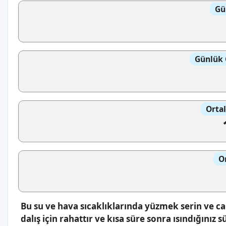
Gü
Günlük 
Orta
O
Bu su ve hava sıcaklıklarında yüzmek serin ve canla
dalış için rahattır ve kısa süre sonra ısındığınız s