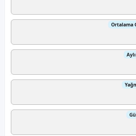
Ortalama 
Aylı
Yağm
Gü