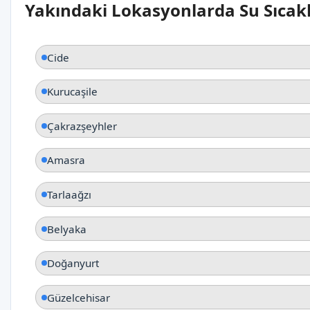
Yakındaki Lokasyonlarda Su Sıcakl
Cide
Kurucaşile
Çakrazşeyhler
Amasra
Tarlaağzı
Belyaka
Doğanyurt
Güzelcehisar