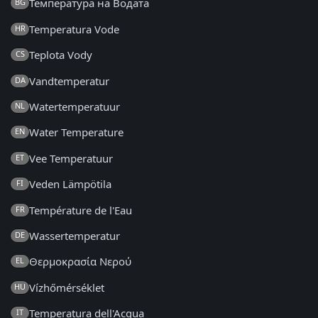
Температура на Водата
BG
Temperatura Vode
HR
Teplota Vody
CS
Vandtemperatur
DA
Watertemperatuur
NL
Water Temperature
EN
Vee Temperatuur
ET
Veden Lämpötila
FI
Température de l'Eau
FR
Wassertemperatur
DE
Θερμοκρασία Νερού
EL
Vízhőmérséklet
HU
Temperatura dell'Acqua
IT