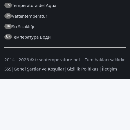
Temperatura del Agua
ES
Vattentemperatur
SV
Su Sıcaklığı
TR
Температура Води
UK
2014 - 2026 © tr.seatemperature.net – Tüm hakları saklıdır
SSS
|
Genel Şartlar ve Koşullar
|
Gizlilik Politikası
|
İletişim