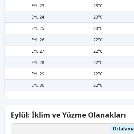
EYL 23
23°C
EYL 24
23°C
EYL 25
23°C
EYL 26
22°C
EYL 27
22°C
EYL 28
22°C
EYL 29
22°C
EYL 30
22°C
Eylül: İklim ve Yüzme Olanakları
Ortalama