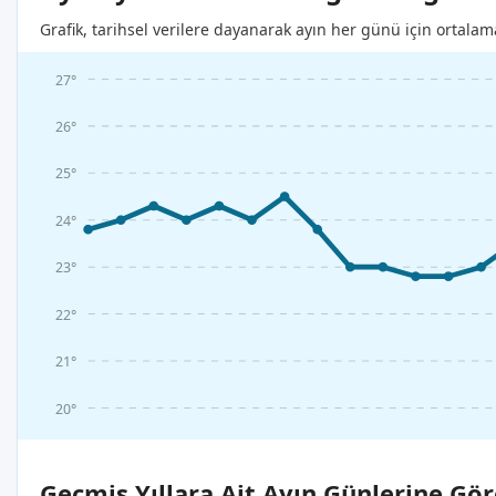
Grafik, tarihsel verilere dayanarak ayın her günü için ortalam
27°
26°
25°
24°
23°
22°
21°
20°
Geçmiş Yıllara Ait Ayın Günlerine Gör