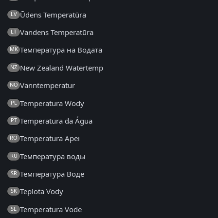
Ūdens Temperatūra
LV
Vandens Temperatūra
LT
Температура на Водата
MK
New Zealand Watertemp
NZ
Vanntemperatur
NO
Temperatura Wody
PL
Temperatura da Água
PT
Temperatura Apei
RO
Температура воды
RU
Температура Воде
SR
Teplota Vody
SK
Temperatura Vode
SL