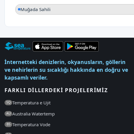
Muğada Sahili
İnternetteki denizlerin, okyanusların, göllerin
ve nehirlerin su sıcaklığı hakkında en doğru ve
kapsamlı veriler.
FARKLI DILLERDEKI PROJELERIMIZ
Temperatura e Ujit
SQ
Australia Watertemp
AU
Temperatura Vode
BS