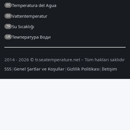
Temperatura del Agua
ES
Vattentemperatur
SV
Su Sıcaklığı
TR
Температура Води
UK
2014 - 2026 © tr.seatemperature.net – Tüm hakları saklıdır
SSS
|
Genel Şartlar ve Koşullar
|
Gizlilik Politikası
|
İletişim