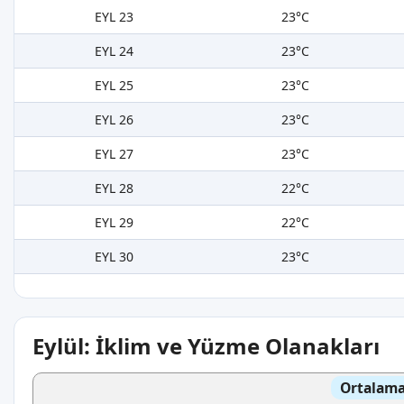
EYL 23
23°C
EYL 24
23°C
EYL 25
23°C
EYL 26
23°C
EYL 27
23°C
EYL 28
22°C
EYL 29
22°C
EYL 30
23°C
Eylül: İklim ve Yüzme Olanakları
Ortalama