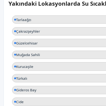
Yakındaki Lokasyonlarda Su Sıcakl
Tarlaağzı
Çakrazşeyhler
Güzelcehisar
Muğada Sahili
Kurucaşile
Türkalı
Gideros Bay
Cide