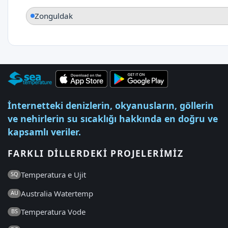
Zonguldak
İnternetteki denizlerin, okyanusların, göllerin
ve nehirlerin su sıcaklığı hakkında en doğru ve
kapsamlı veriler.
FARKLI DILLERDEKI PROJELERIMIZ
Temperatura e Ujit
SQ
Australia Watertemp
AU
Temperatura Vode
BS