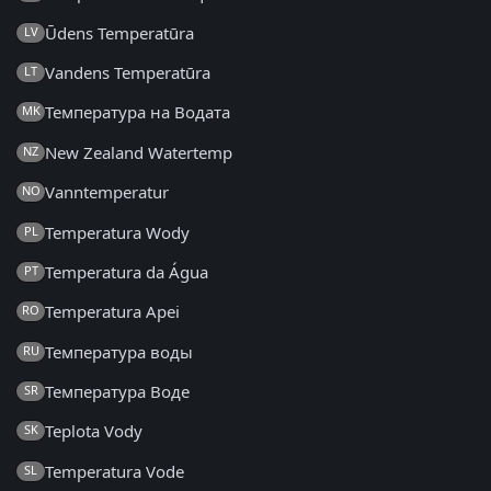
Ūdens Temperatūra
LV
Vandens Temperatūra
LT
Температура на Водата
MK
New Zealand Watertemp
NZ
Vanntemperatur
NO
Temperatura Wody
PL
Temperatura da Água
PT
Temperatura Apei
RO
Температура воды
RU
Температура Воде
SR
Teplota Vody
SK
Temperatura Vode
SL