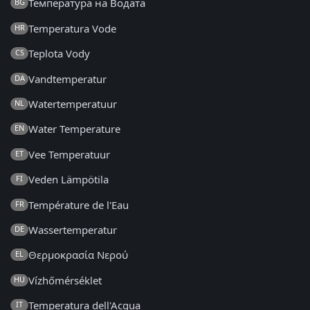
Температура на Водата
BG
Temperatura Vode
HR
Teplota Vody
CS
Vandtemperatur
DA
Watertemperatuur
NL
Water Temperature
EN
Vee Temperatuur
ET
Veden Lämpötila
FI
Température de l'Eau
FR
Wassertemperatur
DE
Θερμοκρασία Νερού
EL
Vízhőmérséklet
HU
Temperatura dell'Acqua
IT