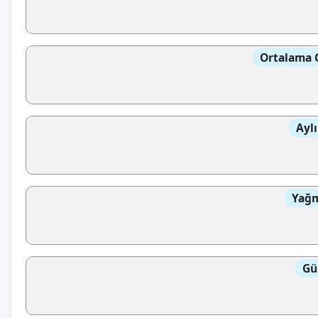
Ortalama 
Aylı
Yağm
Gü