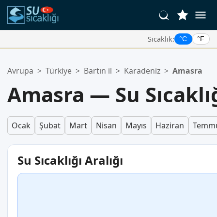
Sıcaklık:
°C
°F
Favori Konumlarınız:
Avrupa
>
Türkiye
>
Bartın il
>
Karadeniz
>
Amasra
Favoriler listeniz boş.
Amasra — Su Sıcaklığ
Ocak
Şubat
Mart
Nisan
Mayıs
Haziran
Temm
Su Sıcaklığı Aralığı