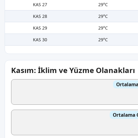
KAS 27
29°C
KAS 28
29°C
KAS 29
29°C
KAS 30
29°C
Kasım: İklim ve Yüzme Olanakları
Ortalama
Ortalama 