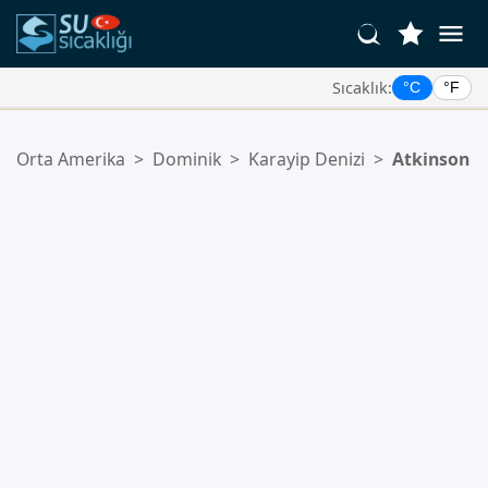
Sıcaklık:
°C
°F
Favori Konumlarınız:
Orta Amerika
>
Dominik
>
Karayip Denizi
>
Atkinson
Favoriler listeniz boş.