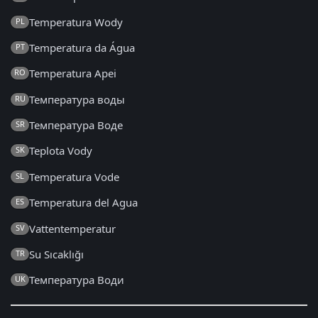
Temperatura Wody
PL
Temperatura da Água
PT
Temperatura Apei
RO
Температура воды
RU
Температура Воде
SR
Teplota Vody
SK
Temperatura Vode
SL
Temperatura del Agua
ES
Vattentemperatur
SV
Su Sıcaklığı
TR
Температура Води
UK