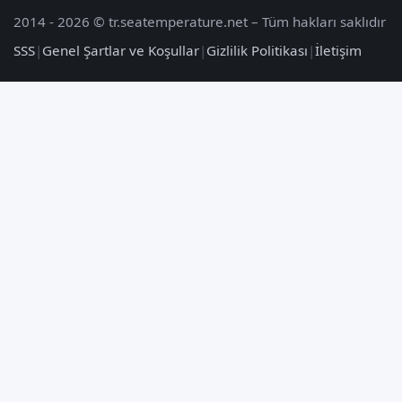
2014 - 2026 © tr.seatemperature.net – Tüm hakları saklıdır
SSS
|
Genel Şartlar ve Koşullar
|
Gizlilik Politikası
|
İletişim