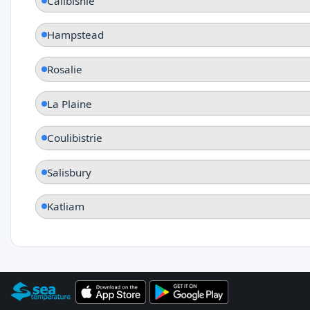
Calibishie
Hampstead
Rosalie
La Plaine
Coulibistrie
Salisbury
Katliam