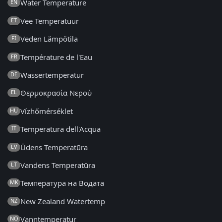
Water Temperature
EN
Vee Temperatuur
ET
Veden Lämpötila
FI
Température de l'Eau
FR
Wassertemperatur
DE
Θερμοκρασία Νερού
EL
Vízhőmérséklet
HU
Temperatura dell'Acqua
IT
Ūdens Temperatūra
LV
Vandens Temperatūra
LT
Температура на Водата
MK
New Zealand Watertemp
NZ
Vanntemperatur
NO