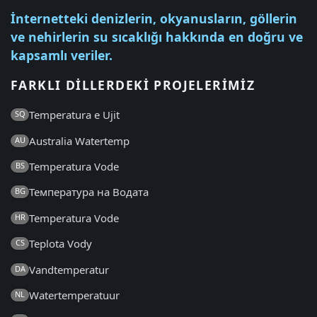
İnternetteki denizlerin, okyanusların, göllerin
ve nehirlerin su sıcaklığı hakkında en doğru ve
kapsamlı veriler.
FARKLI DILLERDEKI PROJELERIMIZ
Temperatura e Ujit
SQ
Australia Watertemp
AU
Temperatura Vode
BS
Температура на Водата
BG
Temperatura Vode
HR
Teplota Vody
CS
Vandtemperatur
DA
Watertemperatuur
NL