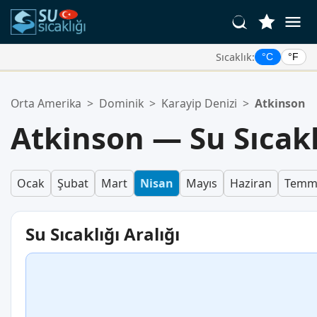
Sıcaklık:
°C
°F
Favori Konumlarınız:
Orta Amerika
>
Dominik
>
Karayip Denizi
>
Atkinson
Favoriler listeniz boş.
Atkinson — Su Sıcak
Ocak
Şubat
Mart
Nisan
Mayıs
Haziran
Temm
Su Sıcaklığı Aralığı