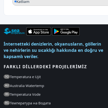
Katliam
İnternetteki denizlerin, okyanusların, göllerin
ve nehirlerin su sıcaklığı hakkında en doğru ve
kapsamlı veriler.
FARKLI DILLERDEKI PROJELERIMIZ
Temperatura e Ujit
SQ
Australia Watertemp
AU
Temperatura Vode
BS
Температура на Водата
BG