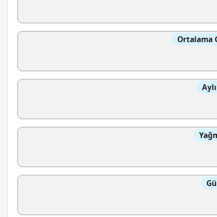
Ortalama 
Aylı
Yağm
Gü