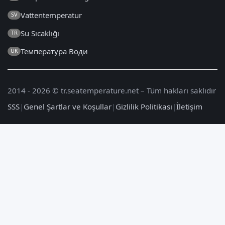
Vattentemperatur
SV
Su Sıcaklığı
TR
Температура Води
UK
2014 - 2026 © tr.seatemperature.net – Tüm hakları saklıdır
SSS
|
Genel Şartlar ve Koşullar
|
Gizlilik Politikası
|
İletişim