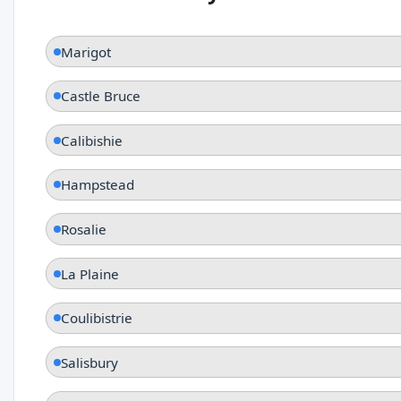
Marigot
Castle Bruce
Calibishie
Hampstead
Rosalie
La Plaine
Coulibistrie
Salisbury