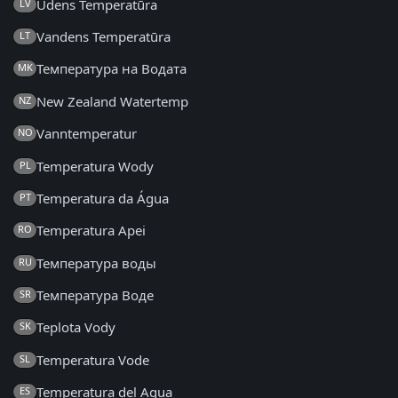
Ūdens Temperatūra
LV
Vandens Temperatūra
LT
Температура на Водата
MK
New Zealand Watertemp
NZ
Vanntemperatur
NO
Temperatura Wody
PL
Temperatura da Água
PT
Temperatura Apei
RO
Температура воды
RU
Температура Воде
SR
Teplota Vody
SK
Temperatura Vode
SL
Temperatura del Agua
ES