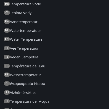
Temperatura Vode
HR
Teplota Vody
CS
Vandtemperatur
DA
Watertemperatuur
NL
Water Temperature
EN
Vee Temperatuur
ET
Veden Lämpötila
FI
Température de l'Eau
FR
Wassertemperatur
DE
Θερμοκρασία Νερού
EL
Vízhőmérséklet
HU
Temperatura dell'Acqua
IT