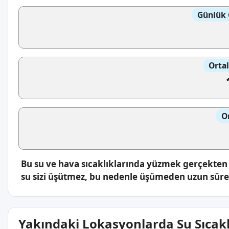
Günlük 
Orta
O
Bu su ve hava sıcaklıklarında yüzmek gerçekten k
su sizi üşütmez, bu nedenle üşümeden uzun süre s
Yakındaki Lokasyonlarda Su Sıcakl