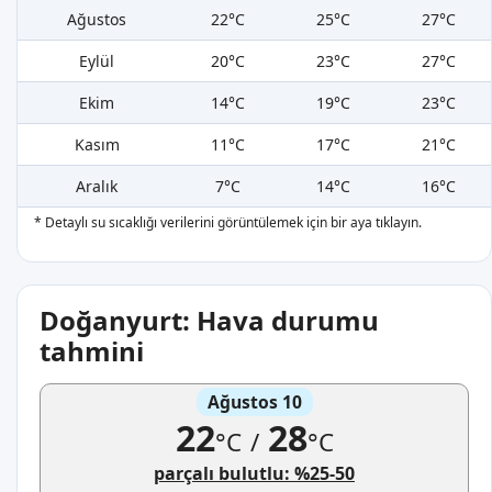
Ağustos
22°C
25°C
27°C
Eylül
20°C
23°C
27°C
Ekim
14°C
19°C
23°C
Kasım
11°C
17°C
21°C
Aralık
7°C
14°C
16°C
* Detaylı su sıcaklığı verilerini görüntülemek için bir aya tıklayın.
Doğanyurt: Hava durumu
tahmini
Ağustos 10
22
28
°C
/
°C
parçalı bulutlu: %25-50