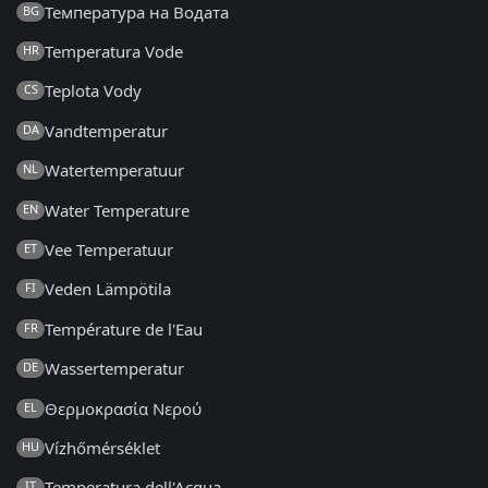
Температура на Водата
BG
Temperatura Vode
HR
Teplota Vody
CS
Vandtemperatur
DA
Watertemperatuur
NL
Water Temperature
EN
Vee Temperatuur
ET
Veden Lämpötila
FI
Température de l'Eau
FR
Wassertemperatur
DE
Θερμοκρασία Νερού
EL
Vízhőmérséklet
HU
Temperatura dell'Acqua
IT