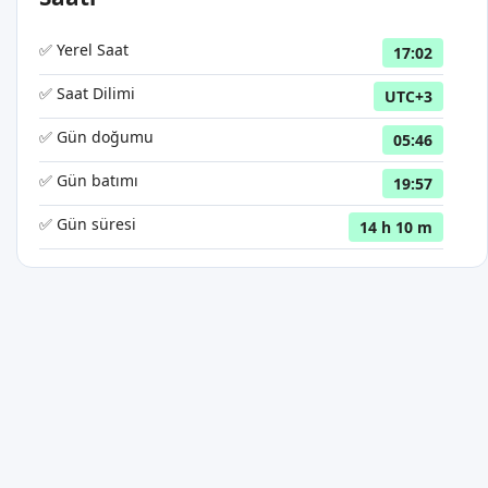
✅ Yerel Saat
17:02
✅ Saat Dilimi
UTC+3
✅ Gün doğumu
05:46
✅ Gün batımı
19:57
✅ Gün süresi
14 h 10 m