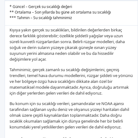
* Güncel – Gerçek su sıcaklığı değeri
** Ortalama – Son yıllarda bu güne ait ortalama su sıcaklığı
*** Tahmin – Su sıcaklığı tahminimiz
Kıyıya yakın gerçek su sıcaklıkları, bildirilen değerlerden birkaç
derece farklılık gösterebilir; özellikle şiddetli yağışlar veya uzun
süreli kuvvetli rüzgarlardan sonra. Belirli rüzgar modelleri, daha
soğuk ve derin suların yüzeye çıkarak güneşle ısınan yüzey
suyunun yerini almasına neden olabilir ve bu da hissedilir
değişimlere yol açar.
Tahminimiz, gerçek zamanlı su sıcaklığı değişimlerini, geçmiş
trendleri, temel hava durumu modellerini, rüzgar şiddeti ve yönünü
ve her bölgeye özgü hava sıcaklığını dikkate alan özel bir
matematiksel modele dayanmaktadır. Ayrıca, doğruluğu artırmak
için diğer yerlerden gelen verileri de dahil ediyoruz.
Bu konum için su sıcaklığı verileri, şamandıralar ve NOAA ajansı
tarafından sağlanan uydu deniz ve okyanus yüzeyi haritaları dahil
olmak üzere çeşitli kaynaklardan toplanmaktadır. Daha doğru
sıcaklık okumaları sağlamak için dünya genelinde her bir belirli
konumdaki yerel yetkililerden gelen verileri de dahil ediyoruz.