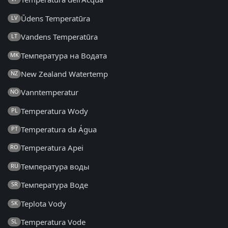
Ūdens Temperatūra
LV
Vandens Temperatūra
LT
Температура на Водата
MK
New Zealand Watertemp
NZ
Vanntemperatur
NO
Temperatura Wody
PL
Temperatura da Água
PT
Temperatura Apei
RO
Температура воды
RU
Температура Воде
SR
Teplota Vody
SK
Temperatura Vode
SL