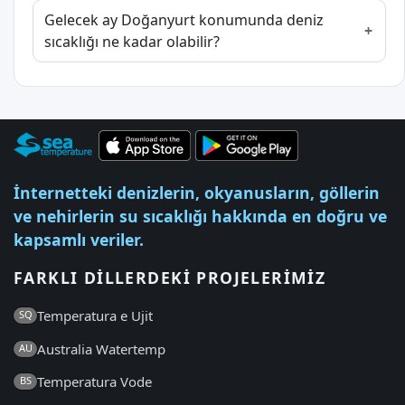
Gelecek ay Doğanyurt konumunda deniz
sıcaklığı ne kadar olabilir?
İnternetteki denizlerin, okyanusların, göllerin
ve nehirlerin su sıcaklığı hakkında en doğru ve
kapsamlı veriler.
FARKLI DILLERDEKI PROJELERIMIZ
Temperatura e Ujit
SQ
Australia Watertemp
AU
Temperatura Vode
BS