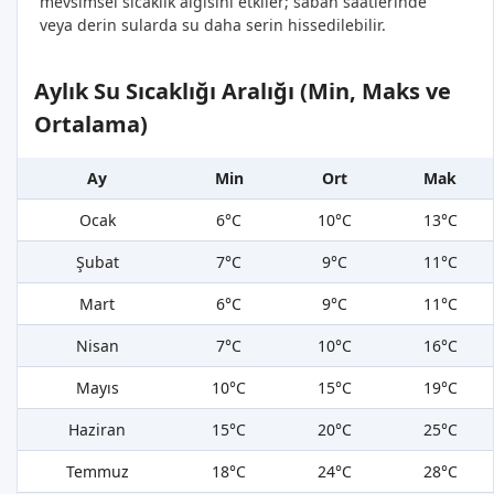
mevsimsel sıcaklık algısını etkiler; sabah saatlerinde
veya derin sularda su daha serin hissedilebilir.
Aylık Su Sıcaklığı Aralığı (Min, Maks ve
Ortalama)
Ay
Min
Ort
Mak
Ocak
6°C
10°C
13°C
Şubat
7°C
9°C
11°C
Mart
6°C
9°C
11°C
Nisan
7°C
10°C
16°C
Mayıs
10°C
15°C
19°C
Haziran
15°C
20°C
25°C
Temmuz
18°C
24°C
28°C