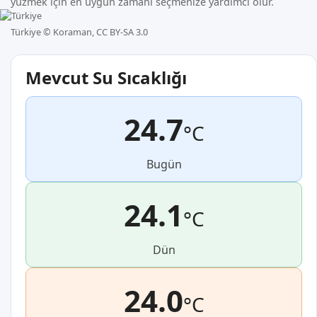
yüzmek için en uygun zamanı seçmenize yardımcı olur.
Türkiye ©
Koraman, CC BY-SA 3.0
Mevcut Su Sıcaklığı
24.7
°C
Bugün
24.1
°C
Dün
24.0
°C