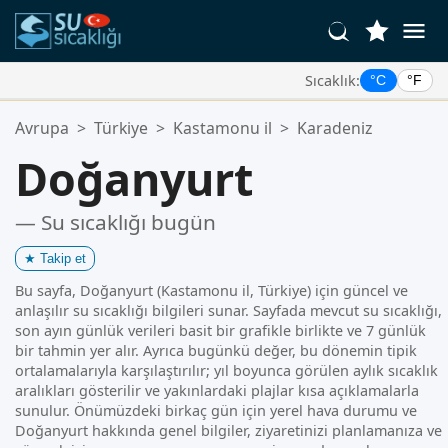
Sıcaklık:
°C
°F
Favori Konumlarınız:
Avrupa
>
Türkiye
>
Kastamonu il
>
Karadeniz
Favoriler listeniz boş.
Doğanyurt
— Su sıcaklığı bugün
★
Takip et
Bu sayfa, Doğanyurt (Kastamonu il, Türkiye) için güncel ve
anlaşılır su sıcaklığı bilgileri sunar. Sayfada mevcut su sıcaklığı,
son ayın günlük verileri basit bir grafikle birlikte ve 7 günlük
bir tahmin yer alır. Ayrıca bugünkü değer, bu dönemin tipik
ortalamalarıyla karşılaştırılır; yıl boyunca görülen aylık sıcaklık
aralıkları gösterilir ve yakınlardaki plajlar kısa açıklamalarla
sunulur. Önümüzdeki birkaç gün için yerel hava durumu ve
Doğanyurt hakkında genel bilgiler, ziyaretinizi planlamanıza ve