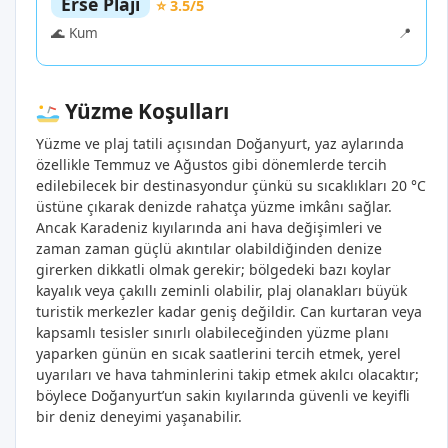
Erse Plajı
⭐ 3.5/5
🌊 Kum
📍
Yüzme Koşulları
Yüzme ve plaj tatili açısından Doğanyurt, yaz aylarında
özellikle Temmuz ve Ağustos gibi dönemlerde tercih
edilebilecek bir destinasyondur çünkü su sıcaklıkları 20 °C
üstüne çıkarak denizde rahatça yüzme imkânı sağlar.
Ancak Karadeniz kıyılarında ani hava değişimleri ve
zaman zaman güçlü akıntılar olabildiğinden denize
girerken dikkatli olmak gerekir; bölgedeki bazı koylar
kayalık veya çakıllı zeminli olabilir, plaj olanakları büyük
turistik merkezler kadar geniş değildir. Can kurtaran veya
kapsamlı tesisler sınırlı olabileceğinden yüzme planı
yaparken günün en sıcak saatlerini tercih etmek, yerel
uyarıları ve hava tahminlerini takip etmek akılcı olacaktır;
böylece Doğanyurt’un sakin kıyılarında güvenli ve keyifli
bir deniz deneyimi yaşanabilir.