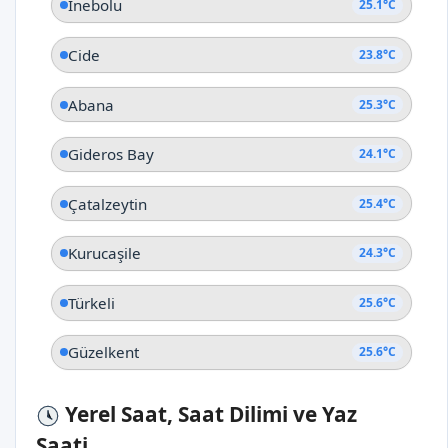
İnebolu
25.1°C
Cide
23.8°C
Abana
25.3°C
Gideros Bay
24.1°C
Çatalzeytin
25.4°C
Kurucaşile
24.3°C
Türkeli
25.6°C
Güzelkent
25.6°C
Yerel Saat, Saat Dilimi ve Yaz
Saati