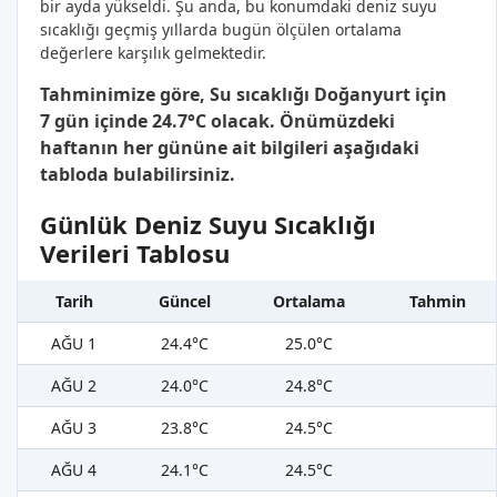
bir ayda yükseldi. Şu anda, bu konumdaki deniz suyu
sıcaklığı geçmiş yıllarda bugün ölçülen ortalama
değerlere karşılık gelmektedir.
Tahminimize göre, Su sıcaklığı Doğanyurt için
7 gün içinde 24.7°C olacak. Önümüzdeki
haftanın her gününe ait bilgileri aşağıdaki
tabloda bulabilirsiniz.
Günlük Deniz Suyu Sıcaklığı
Verileri Tablosu
Tarih
Güncel
Ortalama
Tahmin
AĞU 1
24.4°C
25.0°C
AĞU 2
24.0°C
24.8°C
AĞU 3
23.8°C
24.5°C
AĞU 4
24.1°C
24.5°C