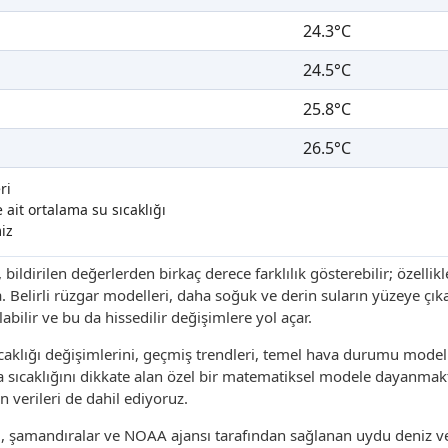
24.3°C
24.5°C
25.8°C
26.5°C
ri
ait ortalama su sıcaklığı
iz
, bildirilen değerlerden birkaç derece farklılık gösterebilir; özellik
a. Belirli rüzgar modelleri, daha soğuk ve derin suların yüzeye çı
bilir ve bu da hissedilir değişimlere yol açar.
aklığı değişimlerini, geçmiş trendleri, temel hava durumu modelle
sıcaklığını dikkate alan özel bir matematiksel modele dayanmakt
n verileri de dahil ediyoruz.
ri, şamandıralar ve NOAA ajansı tarafından sağlanan uydu deniz v