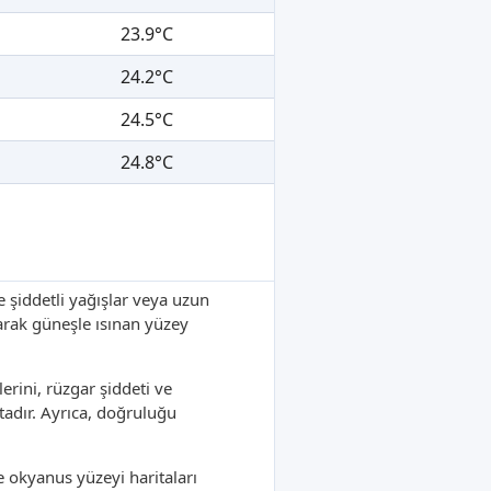
23.9°C
24.2°C
24.5°C
24.8°C
le şiddetli yağışlar veya uzun
karak güneşle ısınan yüzey
rini, rüzgar şiddeti ve
adır. Ayrıca, doğruluğu
e okyanus yüzeyi haritaları