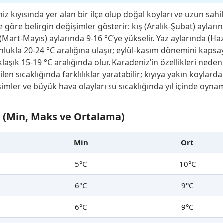
 kıyısında yer alan bir ilçe olup doğal koyları ve uzun sahil 
 göre belirgin değişimler gösterir: kış (Aralık-Şubat) ayları
(Mart-Mayıs) aylarında 9-16 °C’ye yükselir. Yaz aylarında (Ha
nlukla 20-24 °C aralığına ulaşır; eylül-kasım dönemini kaps
aşık 15-19 °C aralığında olur. Karadeniz’in özellikleri nedeni
len sıcaklığında farklılıklar yaratabilir; kıyıya yakın koylarda
imler ve büyük hava olayları su sıcaklığında yıl içinde oynam
ğı (Min, Maks ve Ortalama)
Min
Ort
5°C
10°C
6°C
9°C
6°C
9°C