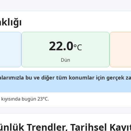
klığı
22.0
°C
Dün
arımızla bu ve diğer tüm konumlar için gerçek zam
z kıyısında bugün 23°C.
ünlük Trendler, Tarihsel Kayı