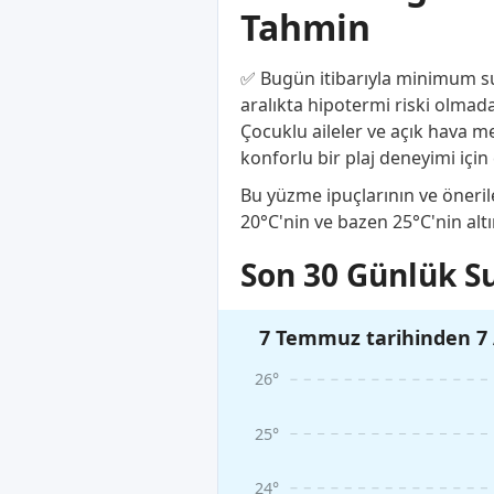
Tahmin
✅ Bugün itibarıyla minimum su s
aralıkta hipotermi riski olmada
Çocuklu aileler ve açık hava me
konforlu bir plaj deneyimi için 
Bu yüzme ipuçlarının ve önerile
20°C'nin ve bazen 25°C'nin alt
Son 30 Günlük Su
7 Temmuz tarihinden 7 
26°
25°
24°