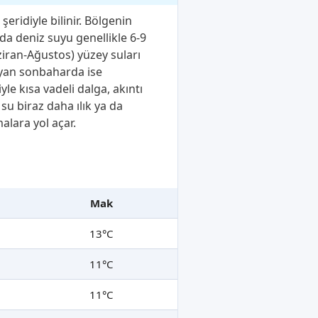
şeridiyle bilinir. Bölgenin
nda deniz suyu genellikle 6-9
ziran-Ağustos) yüzey suları
ayan sonbaharda ise
yle kısa vadeli dalga, akıntı
 su biraz daha ılık ya da
alara yol açar.
Mak
13°C
11°C
11°C