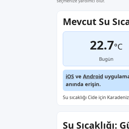
seçmenize yardımcı olur.
Mevcut Su Sıca
22.7
°C
Bugün
iOS
ve
Android
uygulamal
anında erişin.
Su sıcaklığı Cide için Karadeni
Su Sıcaklığı: G