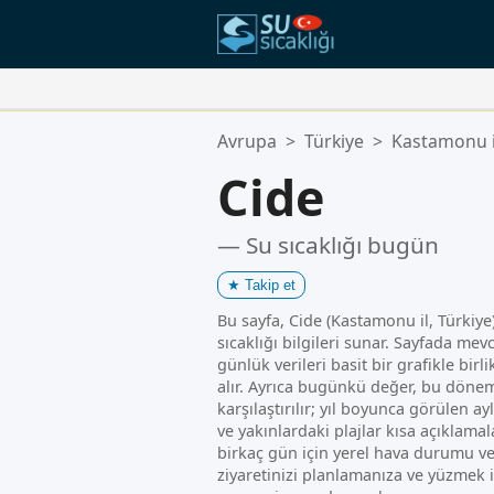
Favori Konumlarınız:
Avrupa
>
Türkiye
>
Kastamonu i
Favoriler listeniz boş.
Cide
— Su sıcaklığı bugün
★
Takip et
Bu sayfa, Cide (Kastamonu il, Türkiye)
sıcaklığı bilgileri sunar. Sayfada mevc
günlük verileri basit bir grafikle birl
alır. Ayrıca bugünkü değer, bu dönem
karşılaştırılır; yıl boyunca görülen ayl
ve yakınlardaki plajlar kısa açıklam
birkaç gün için yerel hava durumu ve
ziyaretinizi planlamanıza ve yüzmek