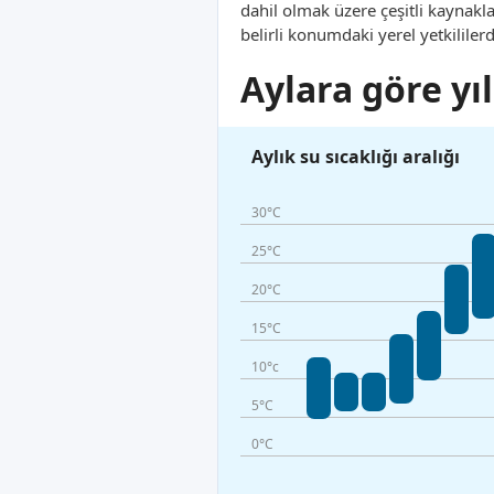
dahil olmak üzere çeşitli kaynak
belirli konumdaki yerel yetkililer
Aylara göre yıl
Aylık su sıcaklığı aralığı
30°C
25°C
20°C
15°C
10°c
5°C
0°C