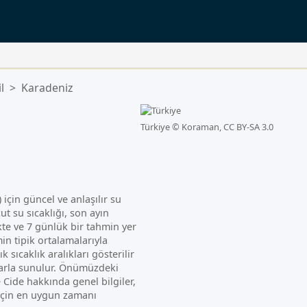
l
>
Karadeniz
Türkiye ©
Koraman, CC BY-SA 3.0
 için güncel ve anlaşılır su
ut su sıcaklığı, son ayın
ikte ve 7 günlük bir tahmin yer
in tipik ortalamalarıyla
ık sıcaklık aralıkları gösterilir
alarla sunulur. Önümüzdeki
 Cide hakkında genel bilgiler,
 için en uygun zamanı