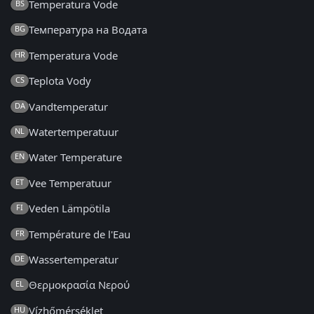
Temperatura Vode
BS
Температура на Водата
BG
Temperatura Vode
HR
Teplota Vody
CS
Vandtemperatur
DA
Watertemperatuur
NL
Water Temperature
EN
Vee Temperatuur
ET
Veden Lämpötila
FI
Température de l'Eau
FR
Wassertemperatur
DE
Θερμοκρασία Νερού
EL
Vízhőmérséklet
HU