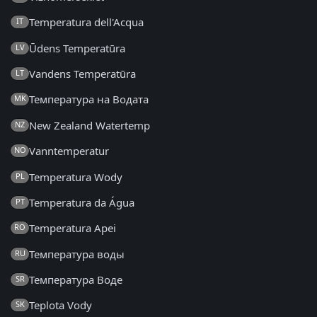
Temperatura dell'Acqua
IT
Ūdens Temperatūra
LV
Vandens Temperatūra
LT
Температура на Водата
MK
New Zealand Watertemp
NZ
Vanntemperatur
NO
Temperatura Wody
PL
Temperatura da Água
PT
Temperatura Apei
RO
Температура воды
RU
Температура Воде
SR
Teplota Vody
SK