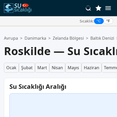
Sıcaklık:
°C
°F
Favori Konumlarınız:
Avrupa
>
Danimarka
>
Zelanda Bölgesi
>
Baltık Denizi
Favoriler listeniz boş.
Roskilde — Su Sıcaklı
Ocak
Şubat
Mart
Nisan
Mayıs
Haziran
Temm
Su Sıcaklığı Aralığı