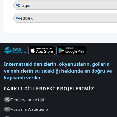
Dragør
Vedbæk
İnternetteki denizlerin, okyanusların, göllerin
ve nehirlerin su sıcaklığı hakkında en doğru ve
kapsamlı veriler.
FARKLI DILLERDEKI PROJELERIMIZ
Temperatura e Ujit
SQ
Australia Watertemp
AU