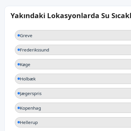
Yakındaki Lokasyonlarda Su Sıcakl
Greve
Frederikssund
Køge
Holbæk
Jægerspris
Kopenhag
Hellerup