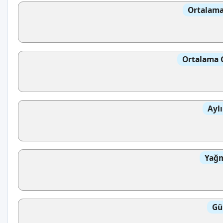
Ortalama
Ortalama 
Aylı
Yağm
Gü