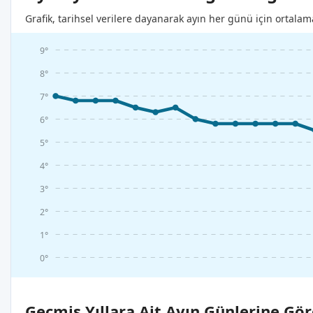
Grafik, tarihsel verilere dayanarak ayın her günü için ortalam
9°
8°
7°
6°
5°
4°
3°
2°
1°
0°
Geçmiş Yıllara Ait Ayın Günlerine Gör