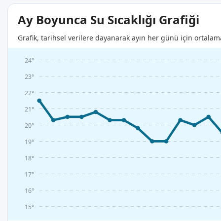
Ay Boyunca Su Sıcaklığı Grafiği
Grafik, tarihsel verilere dayanarak ayın her günü için ortalam
24°
23°
22°
21°
20°
19°
18°
17°
16°
15°