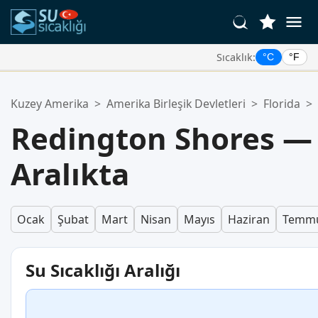
Sıcaklık:
°C
°F
Favori Konumlarınız:
Kuzey Amerika
>
Amerika Birleşik Devletleri
>
Florida
>
Favoriler listeniz boş.
Redington Shores — 
Aralıkta
Ocak
Şubat
Mart
Nisan
Mayıs
Haziran
Temm
Su Sıcaklığı Aralığı