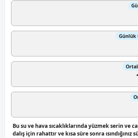
Gü
Günlük 
Orta
O
Bu su ve hava sıcaklıklarında yüzmek serin ve canla
dalış için rahattır ve kısa süre sonra ısındığınız s