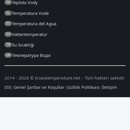
Teplota Vody
SK
Temperatura Vode
SL
Temperatura del Agua
ES
Vattentemperatur
SV
Su Sıcaklığı
TR
Температура Води
UK
2014 - 2026 © tr.seatemperature.net – Tüm hakları saklıdır
SSS
|
Genel Şartlar ve Koşullar
|
Gizlilik Politikası
|
İletişim