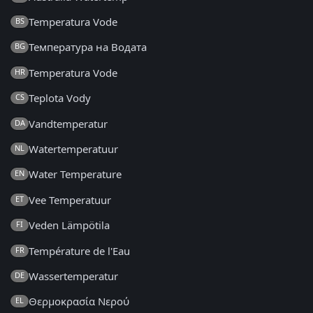
Temperatura Vode
BS
Температура на Водата
BG
Temperatura Vode
HR
Teplota Vody
CS
Vandtemperatur
DA
Watertemperatuur
NL
Water Temperature
EN
Vee Temperatuur
ET
Veden Lämpötila
FI
Température de l'Eau
FR
Wassertemperatur
DE
Θερμοκρασία Νερού
EL