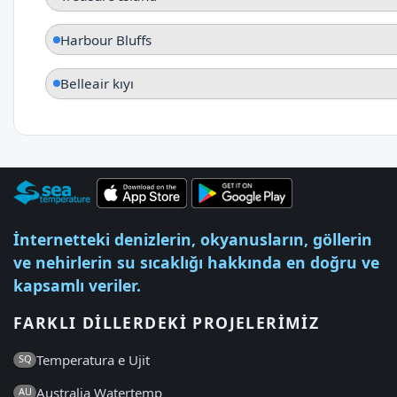
Harbour Bluffs
Belleair kıyı
İnternetteki denizlerin, okyanusların, göllerin
ve nehirlerin su sıcaklığı hakkında en doğru ve
kapsamlı veriler.
FARKLI DILLERDEKI PROJELERIMIZ
Temperatura e Ujit
SQ
Australia Watertemp
AU