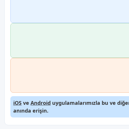
iOS
ve
Android
uygulamalarımızla bu ve diğer
anında erişin.