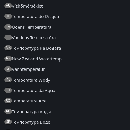
Vízhőmérséklet
HU
Temperatura dell'Acqua
IT
Ūdens Temperatūra
LV
Vandens Temperatūra
LT
Температура на Водата
MK
New Zealand Watertemp
NZ
Vanntemperatur
NO
Temperatura Wody
PL
Temperatura da Água
PT
Temperatura Apei
RO
Температура воды
RU
Температура Воде
SR