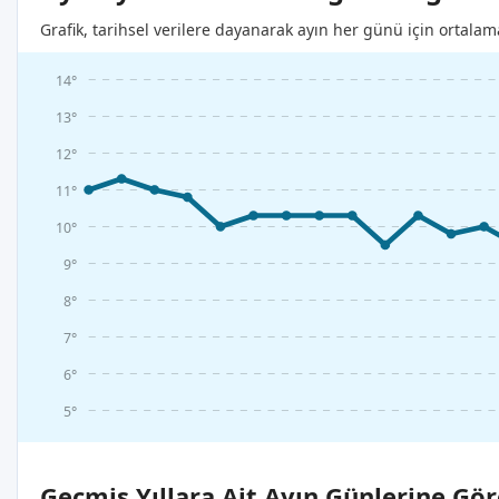
Grafik, tarihsel verilere dayanarak ayın her günü için ortalam
14°
13°
12°
11°
10°
9°
8°
7°
6°
5°
Geçmiş Yıllara Ait Ayın Günlerine Gör