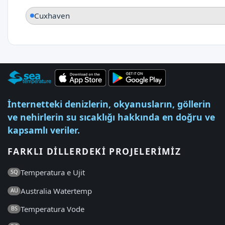
Cuxhaven
İnternetteki denizlerin, okyanusların, göllerin
ve nehirlerin su sıcaklığı hakkında en doğru ve
kapsamlı veriler.
FARKLI DILLERDEKI PROJELERIMIZ
Temperatura e Ujit
SQ
Australia Watertemp
AU
Temperatura Vode
BS