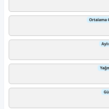
Ortalama 
Aylı
Yağm
Gü