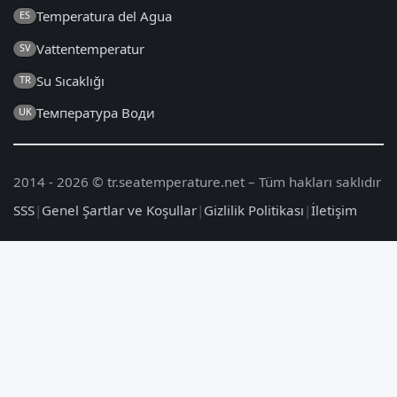
Temperatura del Agua
ES
Vattentemperatur
SV
Su Sıcaklığı
TR
Температура Води
UK
2014 - 2026 © tr.seatemperature.net – Tüm hakları saklıdır
SSS
|
Genel Şartlar ve Koşullar
|
Gizlilik Politikası
|
İletişim