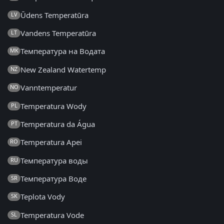
Ūdens Temperatūra
LV
Vandens Temperatūra
LT
Температура на Водата
MK
New Zealand Watertemp
NZ
Vanntemperatur
NO
Temperatura Wody
PL
Temperatura da Água
PT
Temperatura Apei
RO
Температура воды
RU
Температура Воде
SR
Teplota Vody
SK
Temperatura Vode
SL