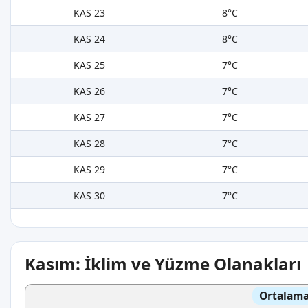
KAS 23
8°C
KAS 24
8°C
KAS 25
7°C
KAS 26
7°C
KAS 27
7°C
KAS 28
7°C
KAS 29
7°C
KAS 30
7°C
Kasım: İklim ve Yüzme Olanakları
Ortalama