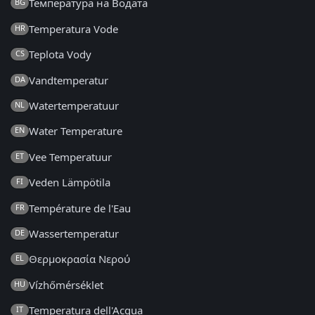
Температура на Водата
BG
Temperatura Vode
HR
Teplota Vody
CS
Vandtemperatur
DA
Watertemperatuur
NL
Water Temperature
EN
Vee Temperatuur
ET
Veden Lämpötila
FI
Température de l'Eau
FR
Wassertemperatur
DE
Θερμοκρασία Νερού
EL
Vízhőmérséklet
HU
Temperatura dell'Acqua
IT