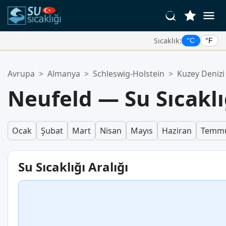
Sıcaklık:
°C
°F
Favori Konumlarınız:
Avrupa
>
Almanya
>
Schleswig-Holstein
>
Kuzey Denizi
Favoriler listeniz boş.
Neufeld — Su Sıcakl
Ocak
Şubat
Mart
Nisan
Mayıs
Haziran
Temm
Su Sıcaklığı Aralığı