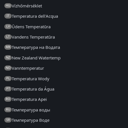
Vízhőmérséklet
HU
Temperatura dell'Acqua
IT
Ūdens Temperatūra
LV
Vandens Temperatūra
LT
Температура на Водата
MK
New Zealand Watertemp
NZ
Vanntemperatur
NO
Temperatura Wody
PL
Temperatura da Água
PT
Temperatura Apei
RO
Температура воды
RU
Температура Воде
SR