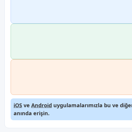
iOS
ve
Android
uygulamalarımızla bu ve diğer
anında erişin.