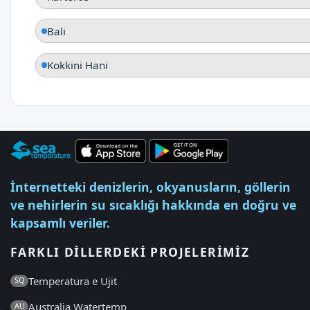
Bali
Kokkini Hani
İnternetteki denizlerin, okyanusların, göllerin
ve nehirlerin su sıcaklığı hakkında en doğru ve
kapsamlı veriler.
FARKLI DILLERDEKI PROJELERIMIZ
Temperatura e Ujit
SQ
Australia Watertemp
AU