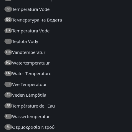
Temperatura Vode
BS
Температура на Водата
BG
Temperatura Vode
HR
Teplota Vody
CS
Vandtemperatur
DA
Watertemperatuur
NL
Water Temperature
EN
Vee Temperatuur
ET
Veden Lämpötila
FI
Température de l'Eau
FR
Wassertemperatur
DE
Θερμοκρασία Νερού
EL