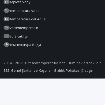
Teplota Vody
SK
Temperatura Vode
SL
Temperatura del Agua
ES
Vattentemperatur
SV
Su Sıcaklığı
TR
Температура Води
UK
2014 - 2026 © tr.seatemperature.net – Tüm hakları saklıdır
SSS
|
Genel Şartlar ve Koşullar
|
Gizlilik Politikası
|
İletişim