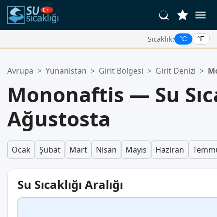
Sıcaklık:
°C
°F
Favori Konumlarınız:
Avrupa
>
Yunanistan
>
Girit Bölgesi
>
Girit Denizi
>
Mo
Favoriler listeniz boş.
Mononaftis — Su Sıc
Ağustosta
Ocak
Şubat
Mart
Nisan
Mayıs
Haziran
Temm
Su Sıcaklığı Aralığı