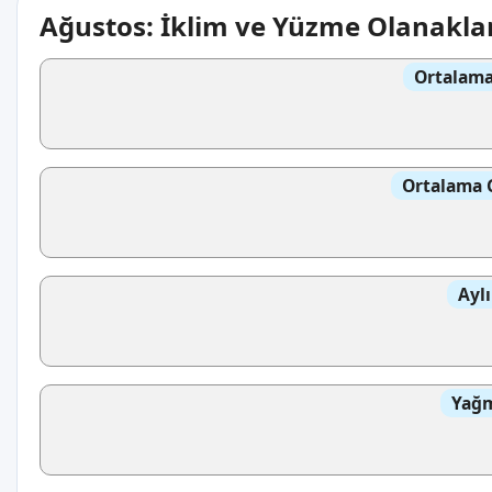
Ağustos: İklim ve Yüzme Olanakla
Ortalama
Ortalama 
Aylı
Yağm