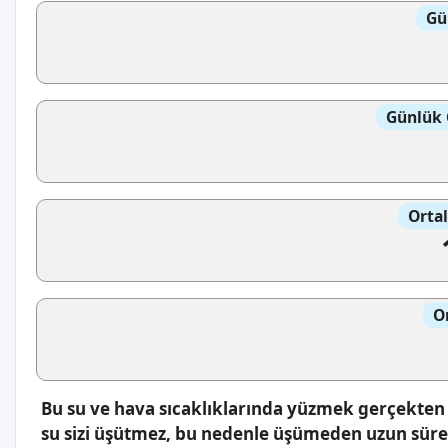
Gü
Günlük 
Orta
O
Bu su ve hava sıcaklıklarında yüzmek gerçekten k
su sizi üşütmez, bu nedenle üşümeden uzun süre s