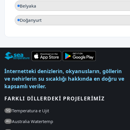
Belyaka
Doğanyurt
İnternetteki denizlerin, okyanusların, göllerin
ve nehirlerin su sıcaklığı hakkında en doğru ve
kapsamlı veriler.
FARKLI DILLERDEKI PROJELERIMIZ
Temperatura e Ujit
SQ
Australia Watertemp
AU