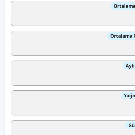
Ortalama
Ortalama 
Aylı
Yağm
Gü