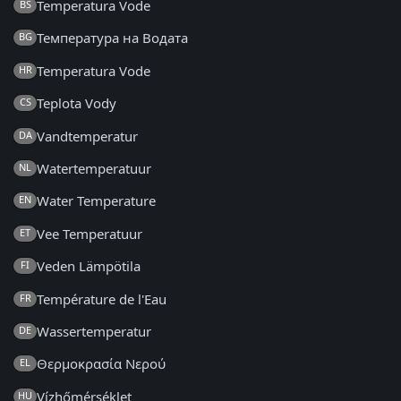
Temperatura Vode
BS
Температура на Водата
BG
Temperatura Vode
HR
Teplota Vody
CS
Vandtemperatur
DA
Watertemperatuur
NL
Water Temperature
EN
Vee Temperatuur
ET
Veden Lämpötila
FI
Température de l'Eau
FR
Wassertemperatur
DE
Θερμοκρασία Νερού
EL
Vízhőmérséklet
HU