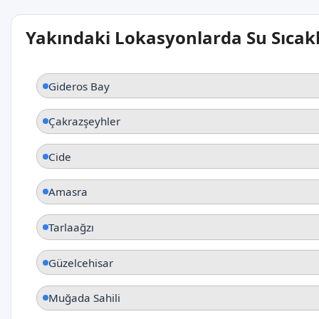
Yakındaki Lokasyonlarda Su Sıcakl
Gideros Bay
Çakrazşeyhler
Cide
Amasra
Tarlaağzı
Güzelcehisar
Muğada Sahili