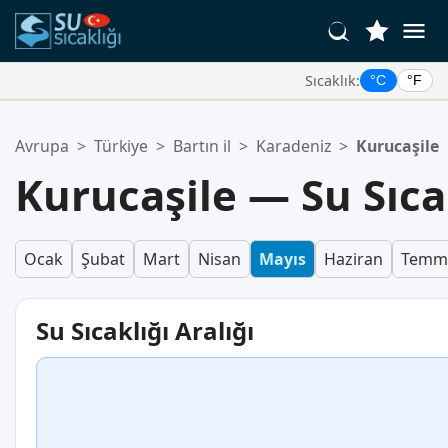
Sıcaklık:
°C
°F
Favori Konumlarınız:
Avrupa
>
Türkiye
>
Bartın il
>
Karadeniz
>
Kurucaşile
Favoriler listeniz boş.
Kurucaşile — Su Sıca
Ocak
Şubat
Mart
Nisan
Mayıs
Haziran
Temm
Su Sıcaklığı Aralığı