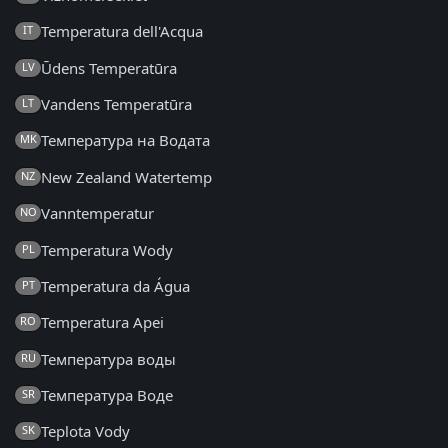
Temperatura dell'Acqua
IT
Ūdens Temperatūra
LV
Vandens Temperatūra
LT
Температура на Водата
MK
New Zealand Watertemp
NZ
Vanntemperatur
NO
Temperatura Wody
PL
Temperatura da Água
PT
Temperatura Apei
RO
Температура воды
RU
Температура Воде
SR
Teplota Vody
SK