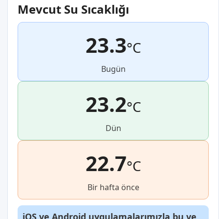
Mevcut Su Sıcaklığı
23.3
°C
Bugün
23.2
°C
Dün
22.7
°C
Bir hafta önce
iOS
ve
Android
uygulamalarımızla bu ve