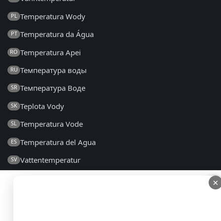
Temperatura Wody
PL
Temperatura da Água
PT
Temperatura Apei
RO
Температура воды
RU
Температура Воде
SR
Teplota Vody
SK
Temperatura Vode
SL
Temperatura del Agua
ES
Vattentemperatur
SV
Su Sıcaklığı
TR
×
×
Температура Води
UK