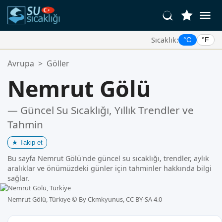
Sıcaklık:
°C
°F
Favori Konumlarınız:
Avrupa
>
Göller
Favoriler listeniz boş.
Nemrut Gölü
— Güncel Su Sıcaklığı, Yıllık Trendler ve
Tahmin
★
Takip et
Bu sayfa Nemrut Gölü'nde güncel su sıcaklığı, trendler, aylık
aralıklar ve önümüzdeki günler için tahminler hakkında bilgi
sağlar.
Nemrut Gölü, Türkiye ©
By Ckmkyunus, CC BY-SA 4.0