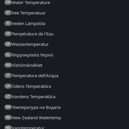
Water Temperature
EN
Vee Temperatuur
ET
Veden Lämpötila
FI
Température de l'Eau
FR
Wassertemperatur
DE
Θερμοκρασία Νερού
EL
Vízhőmérséklet
HU
Temperatura dell'Acqua
IT
Ūdens Temperatūra
LV
Vandens Temperatūra
LT
Температура на Водата
MK
New Zealand Watertemp
NZ
Vanntemperatur
NO