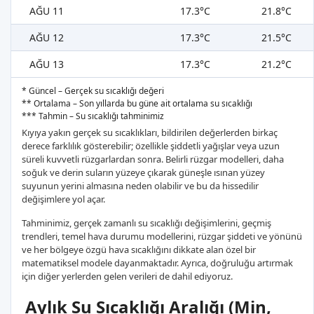
AĞU 11
17.3°C
21.8°C
AĞU 12
17.3°C
21.5°C
AĞU 13
17.3°C
21.2°C
* Güncel – Gerçek su sıcaklığı değeri
** Ortalama – Son yıllarda bu güne ait ortalama su sıcaklığı
*** Tahmin – Su sıcaklığı tahminimiz
Kıyıya yakın gerçek su sıcaklıkları, bildirilen değerlerden birkaç
derece farklılık gösterebilir; özellikle şiddetli yağışlar veya uzun
süreli kuvvetli rüzgarlardan sonra. Belirli rüzgar modelleri, daha
soğuk ve derin suların yüzeye çıkarak güneşle ısınan yüzey
suyunun yerini almasına neden olabilir ve bu da hissedilir
değişimlere yol açar.
Tahminimiz, gerçek zamanlı su sıcaklığı değişimlerini, geçmiş
trendleri, temel hava durumu modellerini, rüzgar şiddeti ve yönünü
ve her bölgeye özgü hava sıcaklığını dikkate alan özel bir
matematiksel modele dayanmaktadır. Ayrıca, doğruluğu artırmak
için diğer yerlerden gelen verileri de dahil ediyoruz.
Aylık Su Sıcaklığı Aralığı (Min,