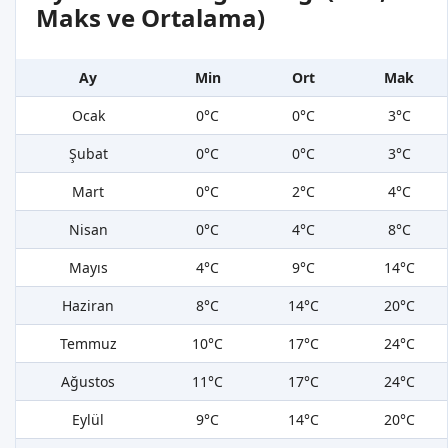
Maks ve Ortalama)
Ay
Min
Ort
Mak
Ocak
0°C
0°C
3°C
Şubat
0°C
0°C
3°C
Mart
0°C
2°C
4°C
Nisan
0°C
4°C
8°C
Mayıs
4°C
9°C
14°C
Haziran
8°C
14°C
20°C
Temmuz
10°C
17°C
24°C
Ağustos
11°C
17°C
24°C
Eylül
9°C
14°C
20°C