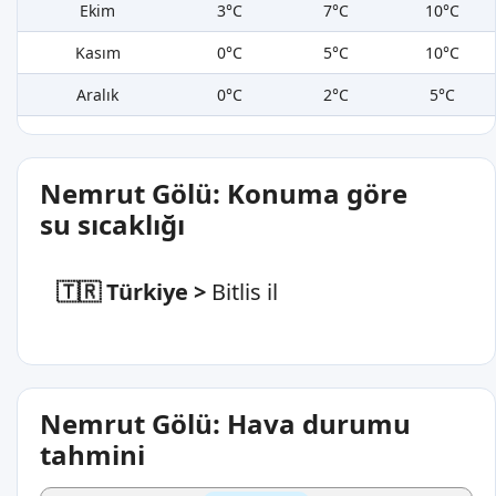
Ekim
3°C
7°C
10°C
Kasım
0°C
5°C
10°C
Aralık
0°C
2°C
5°C
Nemrut Gölü: Konuma göre
su sıcaklığı
🇹🇷 Türkiye
>
Bitlis il
Nemrut Gölü: Hava durumu
tahmini