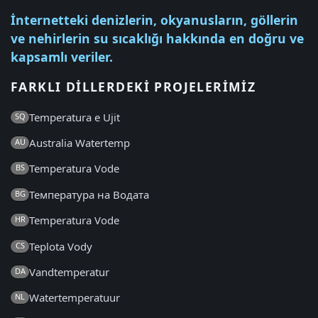
İnternetteki denizlerin, okyanusların, göllerin
ve nehirlerin su sıcaklığı hakkında en doğru ve
kapsamlı veriler.
FARKLI DILLERDEKI PROJELERIMIZ
Temperatura e Ujit
SQ
Australia Watertemp
AU
Temperatura Vode
BS
Температура на Водата
BG
Temperatura Vode
HR
Teplota Vody
CS
Vandtemperatur
DA
Watertemperatuur
NL