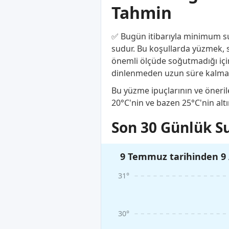
Tahmin
✅ Bugün itibarıyla minimum su 
sudur. Bu koşullarda yüzmek, s
önemli ölçüde soğutmadığı için 
dinlenmeden uzun süre kalmanı
Bu yüzme ipuçlarının ve önerile
20°C'nin ve bazen 25°C'nin alt
Son 30 Günlük Su
9 Temmuz tarihinden 9 
31°
30°