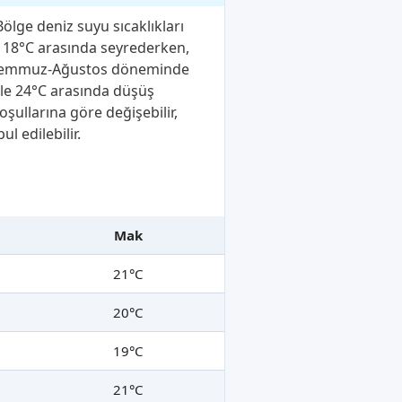
Bölge deniz suyu sıcaklıkları
le 18°C arasında seyrederken,
 ve Temmuz-Ağustos döneminde
 ile 24°C arasında düşüş
oşullarına göre değişebilir,
l edilebilir.
Mak
21°C
20°C
19°C
21°C