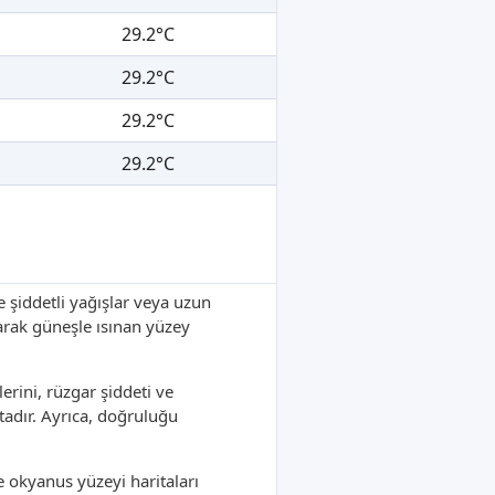
29.2°C
29.2°C
29.2°C
29.2°C
le şiddetli yağışlar veya uzun
karak güneşle ısınan yüzey
rini, rüzgar şiddeti ve
adır. Ayrıca, doğruluğu
e okyanus yüzeyi haritaları