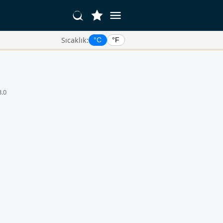
Sıcaklık:
°C
°F
3.0