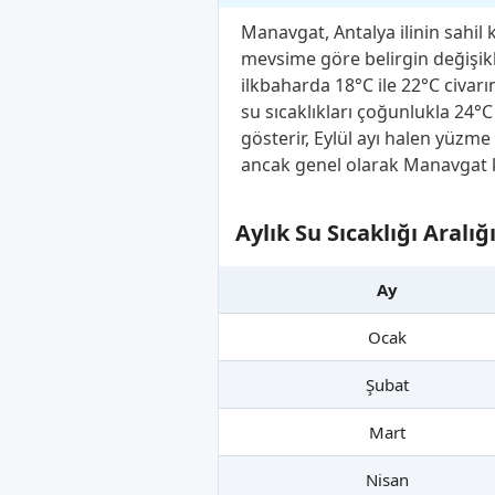
Manavgat, Antalya ilinin sahil 
mevsime göre belirgin değişikli
ilkbaharda 18°C ile 22°C civa
su sıcaklıkları çoğunlukla 24°C
gösterir, Eylül ayı halen yüzme 
ancak genel olarak Manavgat kıyı
Aylık Su Sıcaklığı Aralı
Ay
Ocak
Şubat
Mart
Nisan