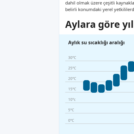
dahil olmak üzere çeşitli kaynak
belirli konumdaki yerel yetkililer
Aylara göre yıl
Aylık su sıcaklığı aralığı
30°C
25°C
20°C
15°C
10°c
5°C
0°C