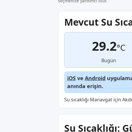
seçmenize yardımcı olur.
Mevcut Su Sıca
29.2
°C
Bugün
iOS
ve
Android
uygulamal
anında erişin.
Su sıcaklığı Manavgat için Akd
Su Sıcaklığı: G