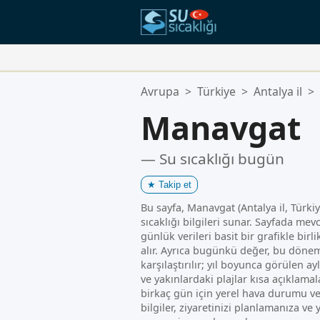
Favori Konumlarınız:
Avrupa
>
Türkiye
>
Antalya il
>
Favoriler listeniz boş.
Manavgat
— Su sıcaklığı bugün
★
Takip et
Bu sayfa, Manavgat (Antalya il, Türkiy
sıcaklığı bilgileri sunar. Sayfada mevc
günlük verileri basit bir grafikle birl
alır. Ayrıca bugünkü değer, bu dönem
karşılaştırılır; yıl boyunca görülen ayl
ve yakınlardaki plajlar kısa açıklam
birkaç gün için yerel hava durumu 
bilgiler, ziyaretinizi planlamanıza v