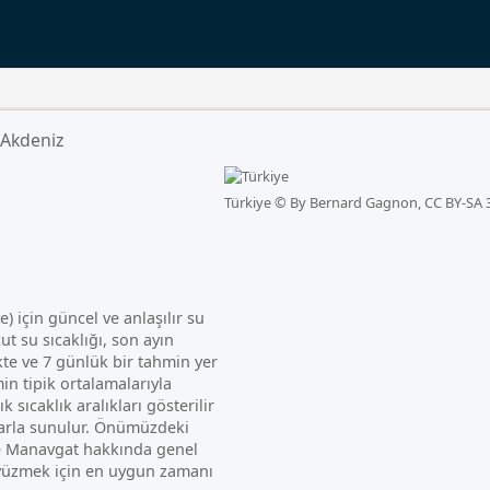
Akdeniz
Türkiye ©
By Bernard Gagnon, CC BY-SA 
e) için güncel ve anlaşılır su
ut su sıcaklığı, son ayın
ikte ve 7 günlük bir tahmin yer
in tipik ortalamalarıyla
ık sıcaklık aralıkları gösterilir
alarla sunulur. Önümüzdeki
ve Manavgat hakkında genel
e yüzmek için en uygun zamanı