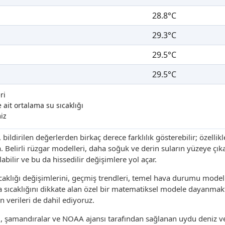
28.8°C
29.3°C
29.5°C
29.5°C
ri
ait ortalama su sıcaklığı
iz
, bildirilen değerlerden birkaç derece farklılık gösterebilir; özellik
a. Belirli rüzgar modelleri, daha soğuk ve derin suların yüzeye çı
bilir ve bu da hissedilir değişimlere yol açar.
aklığı değişimlerini, geçmiş trendleri, temel hava durumu modelle
sıcaklığını dikkate alan özel bir matematiksel modele dayanmakt
n verileri de dahil ediyoruz.
ri, şamandıralar ve NOAA ajansı tarafından sağlanan uydu deniz v