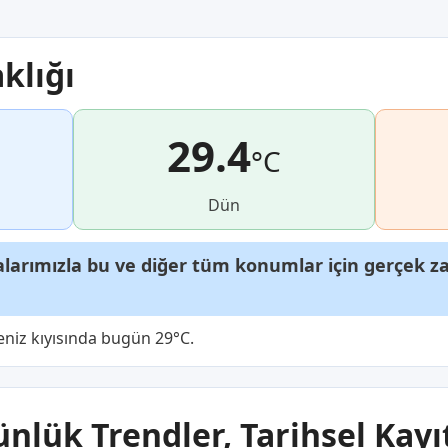
klığı
29.4
°C
Dün
arımızla bu ve diğer tüm konumlar için gerçek zam
eniz kıyısında bugün 29°C.
ünlük Trendler, Tarihsel Kayı