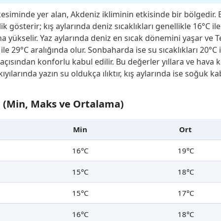
kesiminde yer alan, Akdeniz ikliminin etkisinde bir bölgedir. 
k gösterir; kış aylarında deniz sıcaklıkları genellikle 16°C i
rına yükselir. Yaz aylarında deniz en sıcak dönemini yaşar
 ile 29°C aralığında olur. Sonbaharda ise su sıcaklıkları 20°C
açısından konforlu kabul edilir. Bu değerler yıllara ve hava k
larında yazın su oldukça ılıktır, kış aylarında ise soğuk kabu
ğı (Min, Maks ve Ortalama)
Min
Ort
16°C
19°C
15°C
18°C
15°C
17°C
16°C
18°C