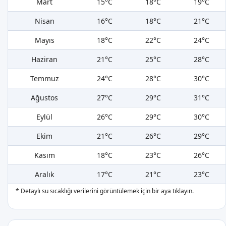
Mart
15°C
18°C
19°C
Nisan
16°C
18°C
21°C
Mayıs
18°C
22°C
24°C
Haziran
21°C
25°C
28°C
Temmuz
24°C
28°C
30°C
Ağustos
27°C
29°C
31°C
Eylül
26°C
29°C
30°C
Ekim
21°C
26°C
29°C
Kasım
18°C
23°C
26°C
Aralık
17°C
21°C
23°C
* Detaylı su sıcaklığı verilerini görüntülemek için bir aya tıklayın.