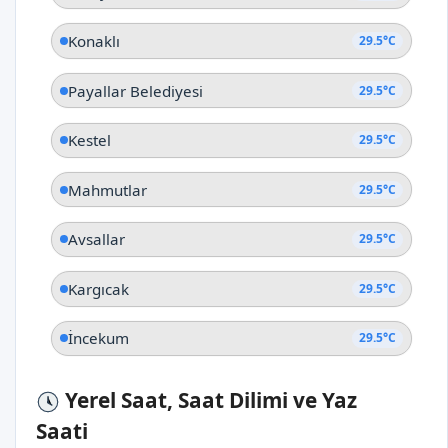
Konaklı
29.5°C
Payallar Belediyesi
29.5°C
Kestel
29.5°C
Mahmutlar
29.5°C
Avsallar
29.5°C
Kargıcak
29.5°C
İncekum
29.5°C
Yerel Saat, Saat Dilimi ve Yaz
Saati