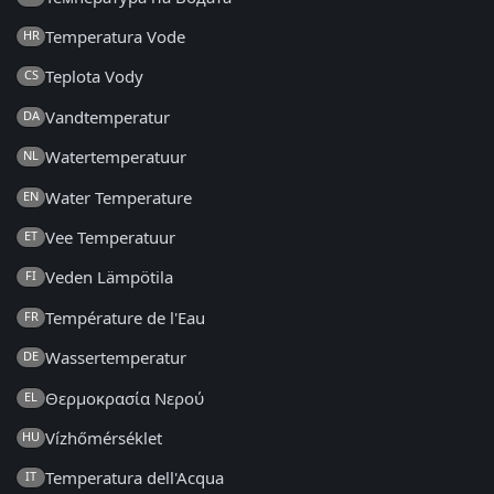
Temperatura Vode
HR
Teplota Vody
CS
Vandtemperatur
DA
Watertemperatuur
NL
Water Temperature
EN
Vee Temperatuur
ET
Veden Lämpötila
FI
Température de l'Eau
FR
Wassertemperatur
DE
Θερμοκρασία Νερού
EL
Vízhőmérséklet
HU
Temperatura dell'Acqua
IT