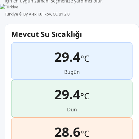
için en uygun zamanı seçmenize yardımcı olur.
Türkiye ©
By Alex Kulikov, CC BY 2.0
Mevcut Su Sıcaklığı
29.4
°C
Bugün
29.4
°C
Dün
28.6
°C