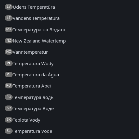
Ūdens Temperatūra
LV
Vandens Temperatūra
LT
Температура на Водата
MK
New Zealand Watertemp
NZ
Vanntemperatur
NO
Temperatura Wody
PL
Temperatura da Água
PT
Temperatura Apei
RO
Температура воды
RU
Температура Воде
SR
Teplota Vody
SK
Temperatura Vode
SL