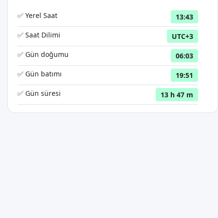
✅ Yerel Saat
13:43
✅ Saat Dilimi
UTC+3
✅ Gün doğumu
06:03
✅ Gün batımı
19:51
✅ Gün süresi
13 h 47 m