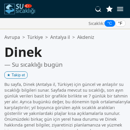
Sıcaklık:
°C
°F
Favori Konumlarınız:
Avrupa
>
Türkiye
>
Antalya il
>
Akdeniz
Favoriler listeniz boş.
Dinek
— Su sıcaklığı bugün
★
Takip et
Bu sayfa, Dinek (Antalya il, Türkiye) için güncel ve anlaşılır su
sıcaklığı bilgileri sunar. Sayfada mevcut su sıcaklığı, son ayın
günlük verileri basit bir grafikle birlikte ve 7 günlük bir tahmin
yer alır. Ayrıca bugünkü değer, bu dönemin tipik ortalamalarıyla
karşılaştırılır; yıl boyunca görülen aylık sıcaklık aralıkları
gösterilir ve yakınlardaki plajlar kısa açıklamalarla sunulur.
Önümüzdeki birkaç gün için yerel hava durumu ve Dinek
hakkında genel bilgiler, ziyaretinizi planlamanıza ve yüzmek