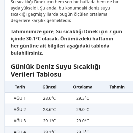
Su sıcaklığı Dinek için hem son bir haftada hem de bir
ayda yükseldi. Şu anda, bu konumdaki deniz suyu
sıcaklığı geçmiş yıllarda bugün ölçülen ortalama
değerlere karşılık gelmektedir.
Tahminimize göre, Su sıcaklığı Dinek için 7 gün
içinde 30.1°C olacak. Önümüzdeki haftanın
her gününe ait bilgileri aşağıdaki tabloda
bulabilirsiniz.
Günlük Deniz Suyu Sıcaklığı
Verileri Tablosu
Tarih
Güncel
Ortalama
Tahmin
AĞU 1
28.6°C
29.3°C
AĞU 2
28.6°C
29.0°C
AĞU 3
29.1°C
29.0°C
AĞU 4
29.1°C
29.3°C