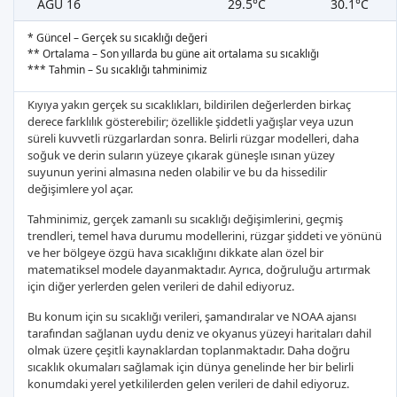
AĞU 16
29.5°C
30.1°C
* Güncel – Gerçek su sıcaklığı değeri
** Ortalama – Son yıllarda bu güne ait ortalama su sıcaklığı
*** Tahmin – Su sıcaklığı tahminimiz
Kıyıya yakın gerçek su sıcaklıkları, bildirilen değerlerden birkaç
derece farklılık gösterebilir; özellikle şiddetli yağışlar veya uzun
süreli kuvvetli rüzgarlardan sonra. Belirli rüzgar modelleri, daha
soğuk ve derin suların yüzeye çıkarak güneşle ısınan yüzey
suyunun yerini almasına neden olabilir ve bu da hissedilir
değişimlere yol açar.
Tahminimiz, gerçek zamanlı su sıcaklığı değişimlerini, geçmiş
trendleri, temel hava durumu modellerini, rüzgar şiddeti ve yönünü
ve her bölgeye özgü hava sıcaklığını dikkate alan özel bir
matematiksel modele dayanmaktadır. Ayrıca, doğruluğu artırmak
için diğer yerlerden gelen verileri de dahil ediyoruz.
Bu konum için su sıcaklığı verileri, şamandıralar ve NOAA ajansı
tarafından sağlanan uydu deniz ve okyanus yüzeyi haritaları dahil
olmak üzere çeşitli kaynaklardan toplanmaktadır. Daha doğru
sıcaklık okumaları sağlamak için dünya genelinde her bir belirli
konumdaki yerel yetkililerden gelen verileri de dahil ediyoruz.