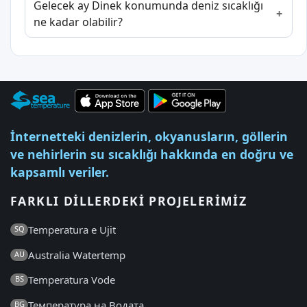
Gelecek ay Dinek konumunda deniz sıcaklığı
ne kadar olabilir?
İnternetteki denizlerin, okyanusların, göllerin
ve nehirlerin su sıcaklığı hakkında en doğru ve
kapsamlı veriler.
FARKLI DILLERDEKI PROJELERIMIZ
Temperatura e Ujit
SQ
Australia Watertemp
AU
Temperatura Vode
BS
Температура на Водата
BG