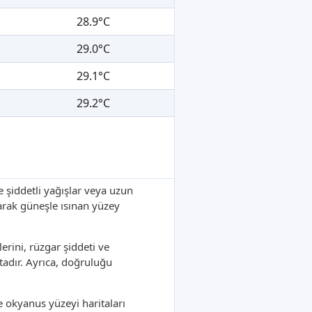
28.9°C
29.0°C
29.1°C
29.2°C
le şiddetli yağışlar veya uzun
karak güneşle ısınan yüzey
rini, rüzgar şiddeti ve
adır. Ayrıca, doğruluğu
e okyanus yüzeyi haritaları