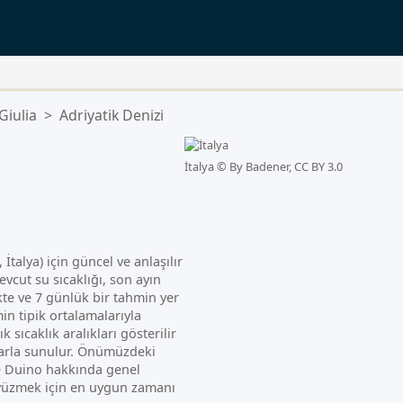
Giulia
>
Adriyatik Denizi
İtalya ©
By Badener, CC BY 3.0
 İtalya) için güncel ve anlaşılır
evcut su sıcaklığı, son ayın
ikte ve 7 günlük bir tahmin yer
in tipik ortalamalarıyla
ık sıcaklık aralıkları gösterilir
alarla sunulur. Önümüzdeki
e Duino hakkında genel
e yüzmek için en uygun zamanı