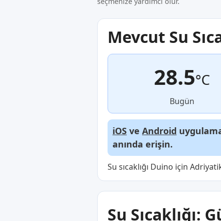
seçmenize yardımcı olur.
Mevcut Su Sıca
28.5
°C
Bugün
iOS
ve
Android
uygulamal
anında erişin.
Su sıcaklığı Duino için Adriyat
Su Sıcaklığı: G