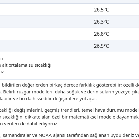
26.5°C
26.3°C
26.8°C
26.5°C
ri
ait ortalama su sıcaklığı
iz
, bildirilen değerlerden birkaç derece farklılık gösterebilir; özellik
a. Belirli rüzgar modelleri, daha soğuk ve derin suların yüzeye çı
bilir ve bu da hissedilir değişimlere yol açar.
aklığı değişimlerini, geçmiş trendleri, temel hava durumu modelle
sıcaklığını dikkate alan özel bir matematiksel modele dayanmakt
n verileri de dahil ediyoruz.
ri, şamandıralar ve NOAA ajansı tarafından sağlanan uydu deniz v