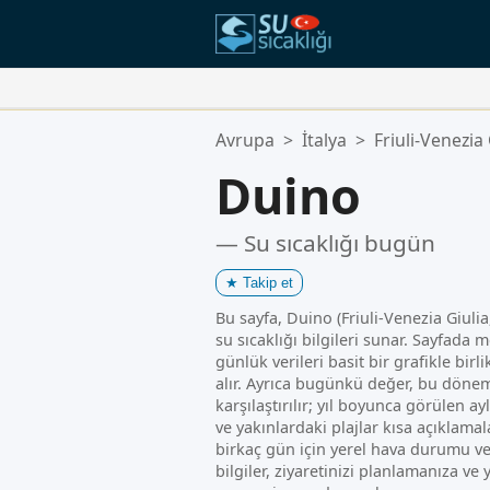
Favori Konumlarınız:
Avrupa
>
İtalya
>
Friuli-Venezia 
Favoriler listeniz boş.
Duino
— Su sıcaklığı bugün
★
Takip et
Bu sayfa, Duino (Friuli-Venezia Giulia,
su sıcaklığı bilgileri sunar. Sayfada m
günlük verileri basit bir grafikle birl
alır. Ayrıca bugünkü değer, bu dönem
karşılaştırılır; yıl boyunca görülen ayl
ve yakınlardaki plajlar kısa açıklam
birkaç gün için yerel hava durumu v
bilgiler, ziyaretinizi planlamanıza v