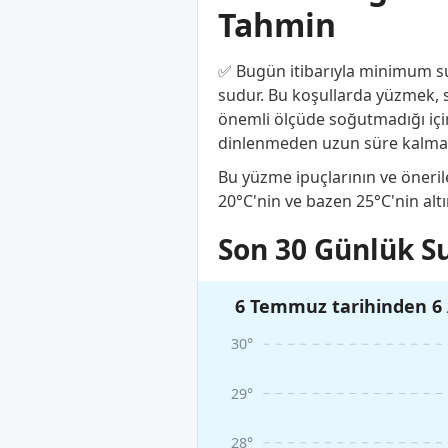
Tahmin
✅ Bugün itibarıyla minimum su 
sudur. Bu koşullarda yüzmek, s
önemli ölçüde soğutmadığı için 
dinlenmeden uzun süre kalmanı
Bu yüzme ipuçlarının ve önerile
20°C'nin ve bazen 25°C'nin alt
Son 30 Günlük Su
6 Temmuz tarihinden 6 
30°
29°
28°