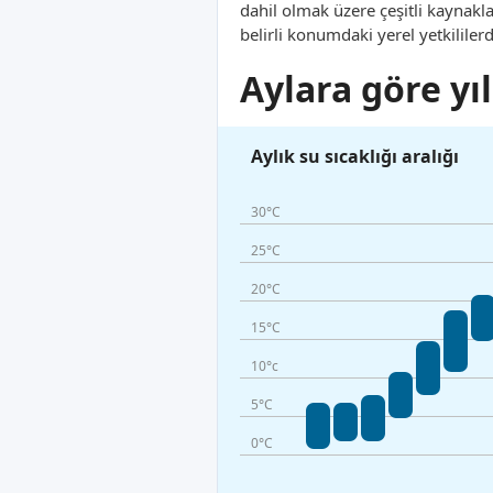
dahil olmak üzere çeşitli kaynak
belirli konumdaki yerel yetkililer
Aylara göre yıl
Aylık su sıcaklığı aralığı
30°C
25°C
20°C
15°C
10°c
5°C
0°C