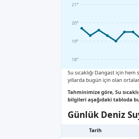
21°
20°
19°
18°
Su sıcaklığı Dangast için hem
yıllarda bugün için olan ortal
Tahminimize göre, Su sıcakl
bilgileri aşağıdaki tabloda bu
Günlük Deniz Suy
Tarih