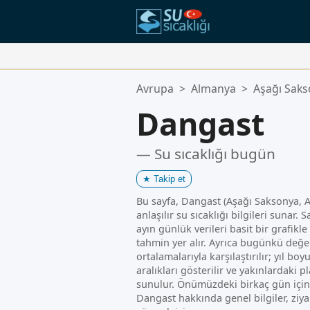
Favori Konumlarınız:
Avrupa
>
Almanya
>
Aşağı Sak
Favoriler listeniz boş.
Dangast
— Su sıcaklığı bugün
★
Takip et
Bu sayfa, Dangast (Aşağı Saksonya, A
anlaşılır su sıcaklığı bilgileri sunar.
ayın günlük verileri basit bir grafikle
tahmin yer alır. Ayrıca bugünkü değe
ortalamalarıyla karşılaştırılır; yıl bo
aralıkları gösterilir ve yakınlardaki p
sunulur. Önümüzdeki birkaç gün içi
Dangast hakkında genel bilgiler, ziya