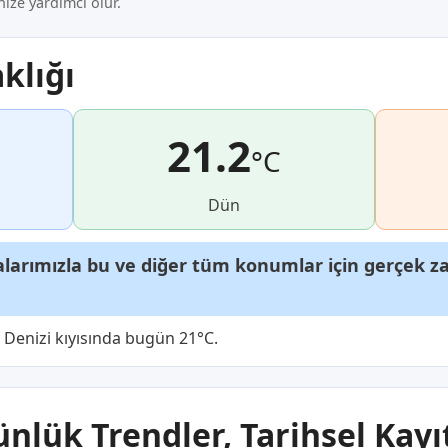
ze yardımcı olur.
klığı
21.2
°C
Dün
arımızla bu ve diğer tüm konumlar için gerçek zam
y Denizi kıyısında bugün 21°C.
ünlük Trendler, Tarihsel Kayı