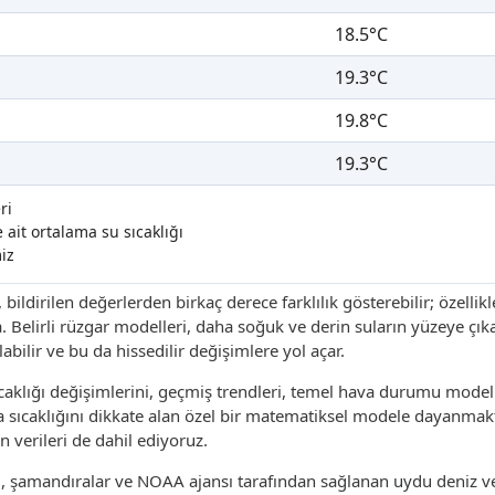
18.5°C
19.3°C
19.8°C
19.3°C
ri
ait ortalama su sıcaklığı
iz
, bildirilen değerlerden birkaç derece farklılık gösterebilir; özellik
a. Belirli rüzgar modelleri, daha soğuk ve derin suların yüzeye çı
bilir ve bu da hissedilir değişimlere yol açar.
aklığı değişimlerini, geçmiş trendleri, temel hava durumu modelle
sıcaklığını dikkate alan özel bir matematiksel modele dayanmakt
n verileri de dahil ediyoruz.
ri, şamandıralar ve NOAA ajansı tarafından sağlanan uydu deniz v