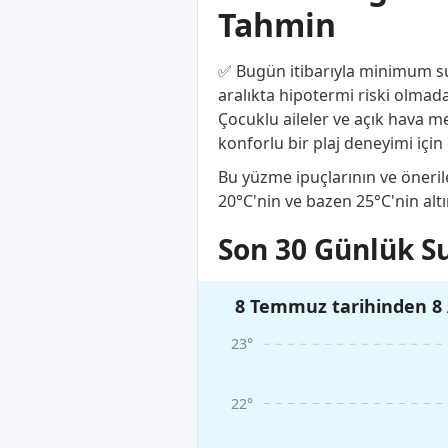
Tahmin
✅ Bugün itibarıyla minimum su s
aralıkta hipotermi riski olmada
Çocuklu aileler ve açık hava me
konforlu bir plaj deneyimi için 
Bu yüzme ipuçlarının ve önerile
20°C'nin ve bazen 25°C'nin alt
Son 30 Günlük Su
8 Temmuz tarihinden 8 
23°
22°