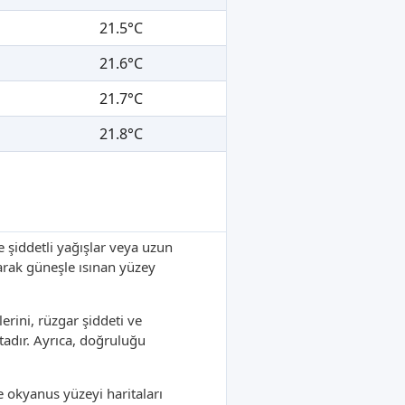
21.5°C
21.6°C
21.7°C
21.8°C
le şiddetli yağışlar veya uzun
karak güneşle ısınan yüzey
rini, rüzgar şiddeti ve
adır. Ayrıca, doğruluğu
e okyanus yüzeyi haritaları