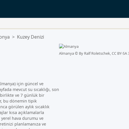
sonya
>
Kuzey Denizi
Almanya ©
By Ralf Roletschek, CC BY-SA 
lmanya) için güncel ve
 Sayfada mevcut su sıcaklığı, son
 birlikte ve 7 günlük bir
r, bu dönemin tipik
yunca görülen aylık sıcaklık
lajlar kısa açıklamalarla
n yerel hava durumu ve
retinizi planlamanıza ve