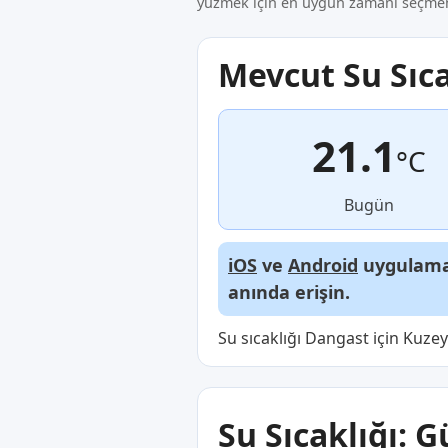
yüzmek için en uygun zamanı seçmeni
Mevcut Su Sıca
21.1
°C
Bugün
iOS
ve
Android
uygulamal
anında erişin.
Su sıcaklığı Dangast için Kuze
Su Sıcaklığı: G