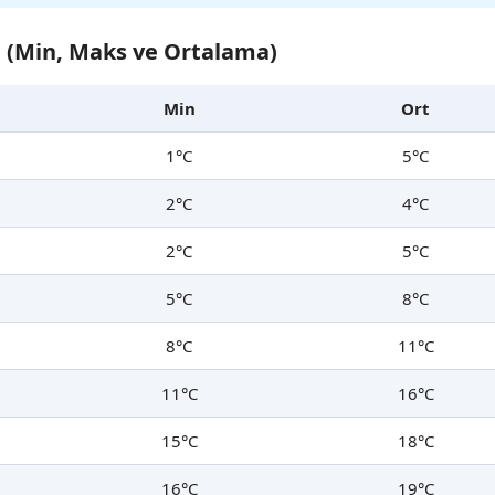
ğı (Min, Maks ve Ortalama)
Min
Ort
1°C
5°C
2°C
4°C
2°C
5°C
5°C
8°C
8°C
11°C
11°C
16°C
15°C
18°C
16°C
19°C