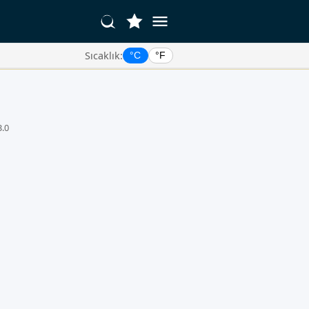
Sıcaklık:
°C
°F
3.0