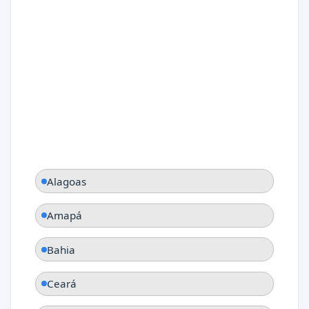
Alagoas
Amapá
Bahia
Ceará