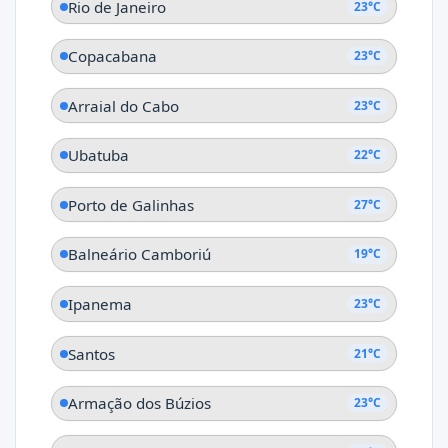
Rio de Janeiro
23°C
Copacabana
23°C
Arraial do Cabo
23°C
Ubatuba
22°C
Porto de Galinhas
27°C
Balneário Camboriú
19°C
Ipanema
23°C
Santos
21°C
Armação dos Búzios
23°C