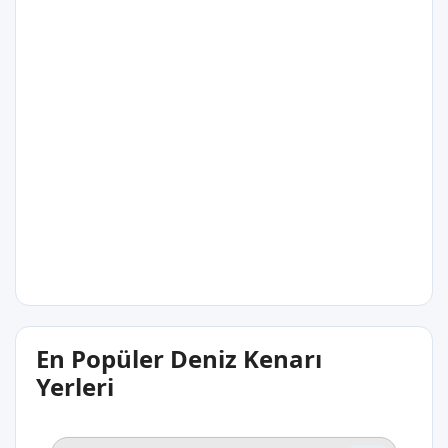
Maranhão
29°C
Alcântara
Maranhão
29°C
En Popüler Deniz Kenarı
Santana
Yerleri
Amapá