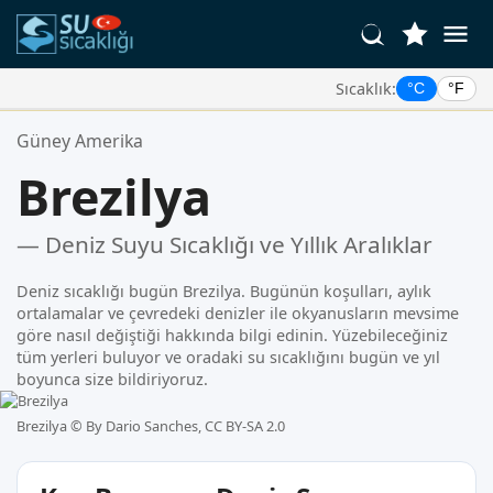
Sıcaklık:
°C
°F
Favori Konumlarınız:
Güney Amerika
Favoriler listeniz boş.
Brezilya
— Deniz Suyu Sıcaklığı ve Yıllık Aralıklar
Deniz sıcaklığı bugün Brezilya. Bugünün koşulları, aylık
ortalamalar ve çevredeki denizler ile okyanusların mevsime
göre nasıl değiştiği hakkında bilgi edinin. Yüzebileceğiniz
tüm yerleri buluyor ve oradaki su sıcaklığını bugün ve yıl
boyunca size bildiriyoruz.
Brezilya ©
By Dario Sanches, CC BY-SA 2.0