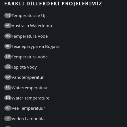
FARKLI DILLERDEKI PROJELERIMIZ
Temperatura e Ujit
SQ
Australia Watertemp
AU
Temperatura Vode
BS
Температура на Водата
BG
Temperatura Vode
HR
Teplota Vody
CS
Vandtemperatur
DA
Watertemperatuur
NL
Water Temperature
EN
Vee Temperatuur
ET
Veden Lämpötila
FI