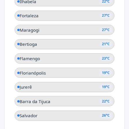
Ilhabela
22°C
Fortaleza
27°C
Maragogi
27°C
Bertioga
21°C
Flamengo
23°C
Florianópolis
19°C
Jurerê
19°C
Barra da Tijuca
22°C
Salvador
26°C